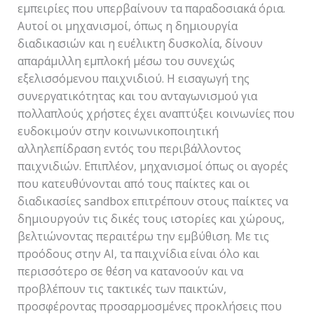
εμπειρίες που υπερβαίνουν τα παραδοσιακά όρια.
Αυτοί οι μηχανισμοί, όπως η δημιουργία
διαδικασιών και η ευέλικτη δυσκολία, δίνουν
απαράμιλλη εμπλοκή μέσω του συνεχώς
εξελισσόμενου παιχνιδιού. Η εισαγωγή της
συνεργατικότητας και του ανταγωνισμού για
πολλαπλούς χρήστες έχει αναπτύξει κοινωνίες που
ευδοκιμούν στην κοινωνικοποιητική
αλληλεπίδραση εντός του περιβάλλοντος
παιχνιδιών. Επιπλέον, μηχανισμοί όπως οι αγορές
που κατευθύνονται από τους παίκτες και οι
διαδικασίες sandbox επιτρέπουν στους παίκτες να
δημιουργούν τις δικές τους ιστορίες και χώρους,
βελτιώνοντας περαιτέρω την εμβύθιση. Με τις
προόδους στην AI, τα παιχνίδια είναι όλο και
περισσότερο σε θέση να κατανοούν και να
προβλέπουν τις τακτικές των παικτών,
προσφέροντας προσαρμοσμένες προκλήσεις που