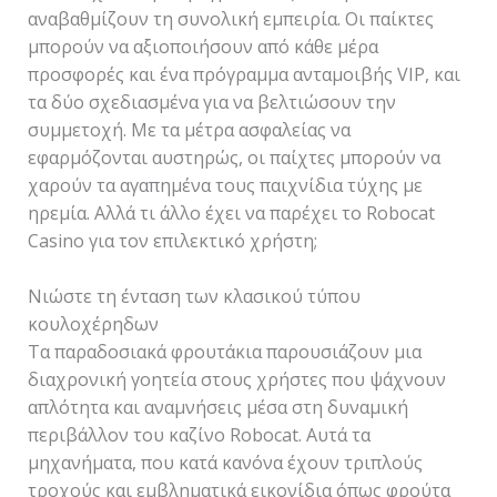
αναβαθμίζουν τη συνολική εμπειρία. Οι παίκτες
μπορούν να αξιοποιήσουν από κάθε μέρα
προσφορές και ένα πρόγραμμα ανταμοιβής VIP, και
τα δύο σχεδιασμένα για να βελτιώσουν την
συμμετοχή. Με τα μέτρα ασφαλείας να
εφαρμόζονται αυστηρώς, οι παίχτες μπορούν να
χαρούν τα αγαπημένα τους παιχνίδια τύχης με
ηρεμία. Αλλά τι άλλο έχει να παρέχει το Robocat
Casino για τον επιλεκτικό χρήστη;
Νιώστε τη ένταση των κλασικού τύπου
κουλοχέρηδων
Τα παραδοσιακά φρουτάκια παρουσιάζουν μια
διαχρονική γοητεία στους χρήστες που ψάχνουν
απλότητα και αναμνήσεις μέσα στη δυναμική
περιβάλλον του καζίνο Robocat. Αυτά τα
μηχανήματα, που κατά κανόνα έχουν τριπλούς
τροχούς και εμβληματικά εικονίδια όπως φρούτα