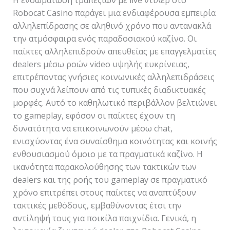
Robocat Casino παράγει μια ενδιαφέρουσα εμπειρία
αλληλεπίδρασης σε αληθινό χρόνο που αντανακλά
την ατμόσφαιρα ενός παραδοσιακού καζίνο. Οι
παίκτες αλληλεπιδρούν απευθείας με επαγγελματίες
dealers μέσω ροών video υψηλής ευκρίνειας,
επιτρέποντας γνήσιες κοινωνικές αλληλεπιδράσεις
που συχνά λείπουν από τις τυπικές διαδικτυακές
μορφές. Αυτό το καθηλωτικό περιβάλλον βελτιώνει
το gameplay, εφόσον οι παίκτες έχουν τη
δυνατότητα να επικοινωνούν μέσω chat,
ενισχύοντας ένα συναίσθημα κοινότητας και κοινής
ενθουσιασμού όμοιο με τα πραγματικά καζίνο. Η
ικανότητα παρακολούθησης των τακτικών των
dealers και της ροής του gameplay σε πραγματικό
χρόνο επιτρέπει στους παίκτες να αναπτύξουν
τακτικές μεθόδους, εμβαθύνοντας έτσι την
αντίληψή τους για ποικίλα παιχνίδια. Γενικά, η