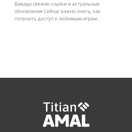
Вавада свежие ссылки и актуальные
обновления Сейчас важно знать, как
получить доступ к любимым играм…