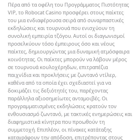
Πέρα από τα οφέλη του Προγράμματος Πιστότητας
VIP, το Robocat Casino προσφέρει στους παίκτες
του μια ενδιαφέρουσα σειρά από συναρπαστικές
εκδηλώσεις και τουρνουά που ενισχύουν τη
συνολική εμπειρία τζόγου. Αυτοί οι διαγωνισμοί
προσελκύουν τόσο έμπειρους όσο και νέους
παίκτες, δημιουργώντας μια δυναμική ατμόσφαιρα
κοινότητας. Οι παίκτες μπορούν να λάβουν μέρος
σε τουρνουά κουλοχέρηδων, επιτραπέζια
παιχνίδια και προκλήσεις με ζωντανό ντίλερ,
καθένα από τα οποία έχει σχεδιαστεί για να
δοκιμάζει τις δεξιότητές του, παρέχοντας
παράλληλα αξιοσημείωτες ανταμοιβές. Οι
προγραμματισμένες εκδηλώσεις κρατούν τον
ενθουσιασμό ζωντανό, με τακτικές ενημερώσεις και
διαφημιστικά κίνητρα που προωθούν τη
συμμετοχή. Επιπλέον, οι πίνακες κατάταξης
καταγράφουν την απόδοση, επιτρέποντας στους