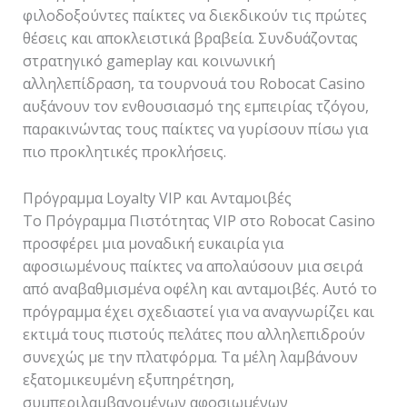
φιλοδοξούντες παίκτες να διεκδικούν τις πρώτες
θέσεις και αποκλειστικά βραβεία. Συνδυάζοντας
στρατηγικό gameplay και κοινωνική
αλληλεπίδραση, τα τουρνουά του Robocat Casino
αυξάνουν τον ενθουσιασμό της εμπειρίας τζόγου,
παρακινώντας τους παίκτες να γυρίσουν πίσω για
πιο προκλητικές προκλήσεις.
Πρόγραμμα Loyalty VIP και Ανταμοιβές
Το Πρόγραμμα Πιστότητας VIP στο Robocat Casino
προσφέρει μια μοναδική ευκαιρία για
αφοσιωμένους παίκτες να απολαύσουν μια σειρά
από αναβαθμισμένα οφέλη και ανταμοιβές. Αυτό το
πρόγραμμα έχει σχεδιαστεί για να αναγνωρίζει και
εκτιμά τους πιστούς πελάτες που αλληλεπιδρούν
συνεχώς με την πλατφόρμα. Τα μέλη λαμβάνουν
εξατομικευμένη εξυπηρέτηση,
συμπεριλαμβανομένων αφοσιωμένων