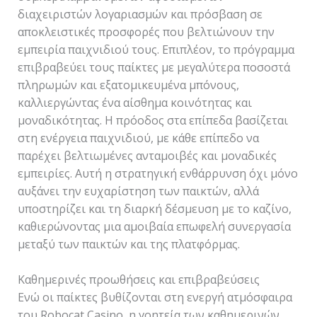
διαχειριστών λογαριασμών και πρόσβαση σε
αποκλειστικές προσφορές που βελτιώνουν την
εμπειρία παιχνιδιού τους. Επιπλέον, το πρόγραμμα
επιβραβεύει τους παίκτες με μεγαλύτερα ποσοστά
πληρωμών και εξατομικευμένα μπόνους,
καλλιεργώντας ένα αίσθημα κοινότητας και
μοναδικότητας. Η πρόοδος στα επίπεδα βασίζεται
στη ενέργεια παιχνιδιού, με κάθε επίπεδο να
παρέχει βελτιωμένες ανταμοιβές και μοναδικές
εμπειρίες. Αυτή η στρατηγική ενθάρρυνση όχι μόνο
αυξάνει την ευχαρίστηση των παικτών, αλλά
υποστηρίζει και τη διαρκή δέσμευση με το καζίνο,
καθιερώνοντας μια αμοιβαία επωφελή συνεργασία
μεταξύ των παικτών και της πλατφόρμας.
Καθημερινές προωθήσεις και επιβραβεύσεις
Ενώ οι παίκτες βυθίζονται στη ενεργή ατμόσφαιρα
του Robocat Casino, η γοητεία των καθημερινών