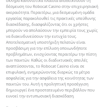
σκληρά κανονιστικά πλαίσια αποδεικνύουν τη
δέσμευση του Robocat Casino στην επιχειρησιακή
ακεραιότητα. Περαιτέρω, μια δεσμευμένη ομάδα
εργασίας παρακολουθεί τις πρακτικές υπεύθυνης
διασκέδασης, διασφαλίζοντας ότι οι χρήστες
μπορούν να απολαύσουν την εμπειρία τους χωρίς
να διακινδυνεύσουν την ευτυχία τους.
Αποτελεσματική υποστήριξη πελατών είναι
προσβάσιμη για την επίλυση οποιωνδήποτε
προβλημάτων, ενισχύοντας περαιτέρω την πίστη
των παικτών. Καθώς οι διαδικτυακές απειλές
αναπτύσσονται, το Robocat Casino είναι σε
επιφυλακή, ενημερώνοντας διαρκώς τα μέτρα
ασφαλείας για την ασφάλεια της κοινότητας των
παικτών του. Αυτή η προληπτική προσέγγιση
δημιουργεί ένα προστατευμένο περιβάλλον που
ευνοεί την εντυπωσιακή διασκέδαση.