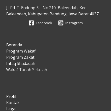
Jl. Rd. T. Endung S. I No.210, Baleendah, Kec.
Baleendah, Kabupaten Bandung, Jawa Barat 4037
Facebook
Instagram
Beranda
Program Wakaf
Program Zakat
Infaq Shadaqah
Wakaf Tanah Sekolah
Profil
Kontak
Legal