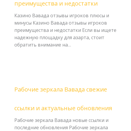
преимущества и недостатки
Казино Вавада отзывы игроков плюсы и
минусы Казино Вавада отзывы игроков
преимущества и недостатки Если вы ищете
надежную площадку для азарта, стоит
обратить внимание на…
Рабочие зеркала Вавада свежие
ссылки и актуальные обновления
Рабочие зеркала Вавада новые ссылки и
последние обновления Рабочие зеркала