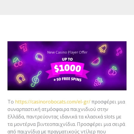
Το
https://casinorobocats.com/el-gr/
προσφέρει μια
συναρπαστική ατμόσφαιρα παιχνιδιού στην
Ελλάδα, παντρεύοντας ιδανικά τα κλασικά slots με
τα μοντέρνα βιντεοπαιχνίδια. Προσφέρει μια σειρά
από παιχνίδια με πραγματικούς ντίλερ που