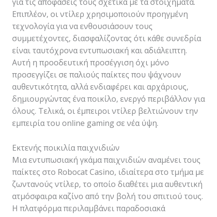
για τις αποφάσεις τους σχετικά με τα στοιχήματα.
Επιπλέον, οι ντίλερ χρησιμοποιούν προηγμένη
τεχνολογία για να ενθουσιάσουν τους
συμμετέχοντες, διασφαλίζοντας ότι κάθε συνεδρία
είναι ταυτόχρονα εντυπωσιακή και αδιάλειπτη.
Αυτή η προοδευτική προσέγγιση όχι μόνο
προσεγγίζει σε παλιούς παίκτες που ψάχνουν
αυθεντικότητα, αλλά ενδιαφέρει και αρχάριους,
δημιουργώντας ένα ποικίλο, ενεργό περιβάλλον για
όλους. Τελικά, οι έμπειροι ντίλερ βελτιώνουν την
εμπειρία του online gaming σε νέα ύψη.
Εκτενής ποικιλία παιχνιδιών
Μια εντυπωσιακή γκάμα παιχνιδιών αναμένει τους
παίκτες στο Robocat Casino, ιδιαίτερα στο τμήμα με
ζωντανούς ντίλερ, το οποίο διαθέτει μια αυθεντική
ατμόσφαιρα καζίνο από την βολή του σπιτιού τους.
Η πλατφόρμα περιλαμβάνει παραδοσιακά