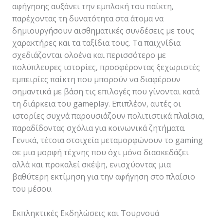
αφήγησης αυξάνει την εμπλοκή του παίκτη,
παρέχοντας τη δυνατότητα στα άτομα να
δημιουργήσουν αισθηματικές συνδέσεις με τους
χαρακτήρες και τα ταξίδια τους. Τα παιχνίδια
σχεδιάζονται ολοένα και περισσότερο με
πολύπλευρες ιστορίες, προσφέροντας ξεχωριστές
εμπειρίες παίκτη που μπορούν να διαφέρουν
σημαντικά με βάση τις επιλογές που γίνονται κατά
τη διάρκεια του gameplay. Επιπλέον, αυτές οι
ιστορίες συχνά παρουσιάζουν πολιτιστικά πλαίσια,
παραδίδοντας σχόλια για κοινωνικά ζητήματα.
Γενικά, τέτοια στοιχεία μεταμορφώνουν το gaming
σε μια μορφή τέχνης που όχι μόνο διασκεδάζει
αλλά και προκαλεί σκέψη, ενισχύοντας μια
βαθύτερη εκτίμηση για την αφήγηση στο πλαίσιο
του μέσου.
Εκπληκτικές Εκδηλώσεις και Τουρνουά