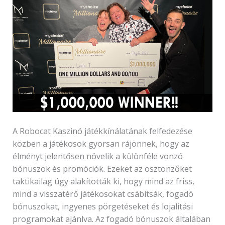
A Robocat Kaszinó játékkínálatának felfedezése
közben a játékosok gyorsan rájönnek, hogy az
élményt jelentősen növelik a különféle vonzó
bónuszok és promóciók. Ezeket az ösztönzőket
taktikailag úgy alakították ki, hogy mind az friss,
mind a visszatérő játékosokat csábítsák, fogadó
bónuszokat, ingyenes pörgetéseket és lojalitási
programokat ajánlva. Az fogadó bónuszok általában