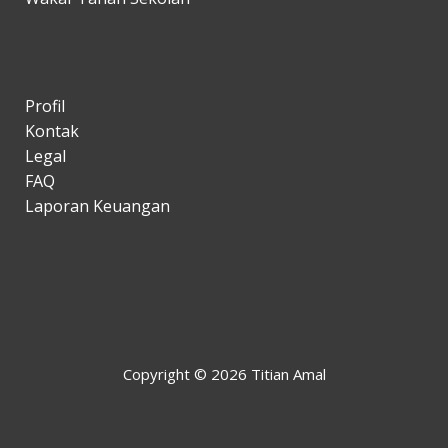
Profil
Kontak
Legal
FAQ
Laporan Keuangan
Copyright © 2026 Titian Amal