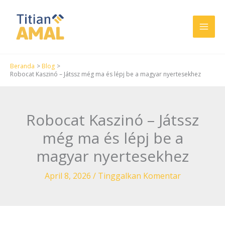
Lewati
ke
konten
Beranda
Blog
Robocat Kaszinó – Játssz még ma és lépj be a magyar nyertesekhez
Robocat Kaszinó – Játssz
még ma és lépj be a
magyar nyertesekhez
April 8, 2026
/
Tinggalkan Komentar