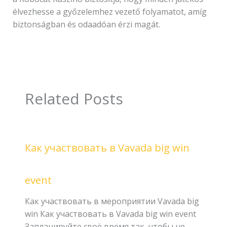
élvezhesse a győzelemhez vezető folyamatot, amíg
biztonságban és odaadóan érzi magát.
Related Posts
Как участвовать в Vavada big win
event
Как участвовать в мероприятии Vavada big
win Как участвовать в Vavada big win event
Запланируйте своё время так, чтобы не