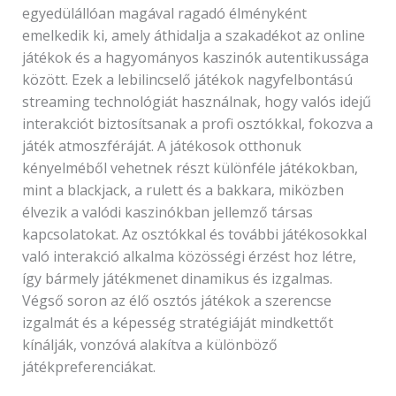
egyedülállóan magával ragadó élményként
emelkedik ki, amely áthidalja a szakadékot az online
játékok és a hagyományos kaszinók autentikussága
között. Ezek a lebilincselő játékok nagyfelbontású
streaming technológiát használnak, hogy valós idejű
interakciót biztosítsanak a profi osztókkal, fokozva a
játék atmoszféráját. A játékosok otthonuk
kényelméből vehetnek részt különféle játékokban,
mint a blackjack, a rulett és a bakkara, miközben
élvezik a valódi kaszinókban jellemző társas
kapcsolatokat. Az osztókkal és további játékosokkal
való interakció alkalma közösségi érzést hoz létre,
így bármely játékmenet dinamikus és izgalmas.
Végső soron az élő osztós játékok a szerencse
izgalmát és a képesség stratégiáját mindkettőt
kínálják, vonzóvá alakítva a különböző
játékpreferenciákat.