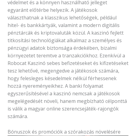
védelmet és a könnyen használható jelleget
egyaránt előtérbe helyezik. A játékosok
választhatnak a klasszikus lehetőségek, például
hitel- és bankkártyák, valamint a modern digitális
pénztárcák és kriptovaluták közül. A kaszinó fejlett
titkosítási technológiákat alkalmaz a személyes és
pénzügyi adatok biztonsága érdekében, bizalmi
környezetet teremtve a tranzakciókhoz. Ezenkívül a
Robocat Kaszinó sebes befizetéseket és kifizetéseket
tesz lehetővé, megengedve a játékosok számára,
hogy felesleges késedelmek nélkül férhessenek
hozzá nyereményeikhez. A banki folyamat
egyszerűsítésével a kaszinó nemcsak a játékosok
megelégedését növeli, hanem megbízható célponttá
is válik a magyar online szerencsejáték-rajongók
számára.
Bónuszok és promóciók a szórakozás növelésére