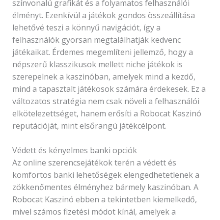
színvonalú grafikát és a folyamatos felhasználói
élményt. Ezenkívül a játékok gondos összeállítása
lehetővé teszi a könnyű navigációt, így a
felhasználók gyorsan megtalálhatják kedvenc
játékaikat. Érdemes megemlíteni jellemző, hogy a
népszerű klasszikusok mellett niche játékok is
szerepelnek a kaszinóban, amelyek mind a kezdő,
mind a tapasztalt játékosok számára érdekesek. Ez a
változatos stratégia nem csak növeli a felhasználói
elkötelezettséget, hanem erősíti a Robocat Kaszinó
reputációját, mint elsőrangú játékcélpont.
Védett és kényelmes banki opciók
Az online szerencsejátékok terén a védett és
komfortos banki lehetőségek elengedhetetlenek a
zökkenőmentes élményhez bármely kaszinóban. A
Robocat Kaszinó ebben a tekintetben kiemelkedő,
mivel számos fizetési módot kínál, amelyek a