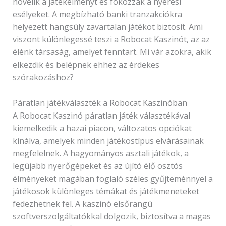
növelik a játékélményt és fokozzák a nyerési
esélyeket. A megbízható banki tranzakciókra
helyezett hangsúly zavartalan játékot biztosít. Ami
viszont különlegessé teszi a Robocat Kaszinót, az az
élénk társaság, amelyet fenntart. Mi vár azokra, akik
elkezdik és belépnek ehhez az érdekes
szórakozáshoz?
Páratlan játékválaszték a Robocat Kaszinóban
A Robocat Kaszinó páratlan játék választékával
kiemelkedik a hazai piacon, változatos opciókat
kínálva, amelyek minden játékostípus elvárásainak
megfelelnek. A hagyományos asztali játékok, a
legújabb nyerőgépeket és az újító élő osztós
élményeket magában foglaló széles gyűjteménnyel a
játékosok különleges témákat és játékmeneteket
fedezhetnek fel. A kaszinó elsőrangú
szoftverszolgáltatókkal dolgozik, biztosítva a magas