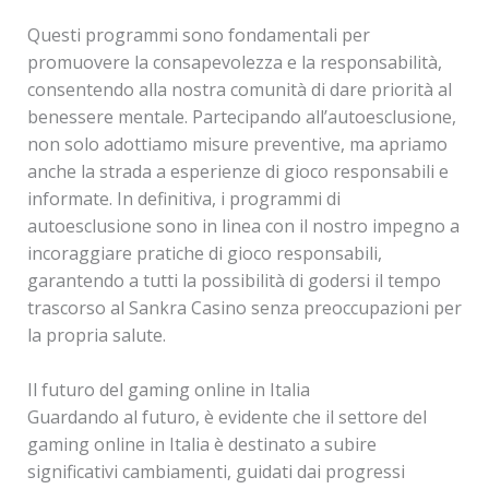
Questi programmi sono fondamentali per
promuovere la consapevolezza e la responsabilità,
consentendo alla nostra comunità di dare priorità al
benessere mentale. Partecipando all’autoesclusione,
non solo adottiamo misure preventive, ma apriamo
anche la strada a esperienze di gioco responsabili e
informate. In definitiva, i programmi di
autoesclusione sono in linea con il nostro impegno a
incoraggiare pratiche di gioco responsabili,
garantendo a tutti la possibilità di godersi il tempo
trascorso al Sankra Casino senza preoccupazioni per
la propria salute.
Il futuro del gaming online in Italia
Guardando al futuro, è evidente che il settore del
gaming online in Italia è destinato a subire
significativi cambiamenti, guidati dai progressi