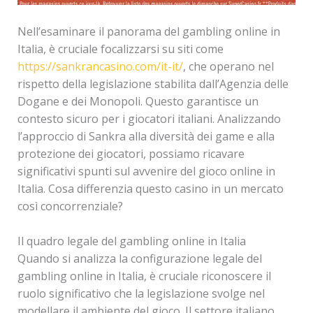
Nell’esaminare il panorama del gambling online in
Italia, è cruciale focalizzarsi su siti come
https://sankrancasino.com/it-it/
, che operano nel
rispetto della legislazione stabilita dall’Agenzia delle
Dogane e dei Monopoli. Questo garantisce un
contesto sicuro per i giocatori italiani. Analizzando
l’approccio di Sankra alla diversità dei game e alla
protezione dei giocatori, possiamo ricavare
significativi spunti sul avvenire del gioco online in
Italia. Cosa differenzia questo casino in un mercato
così concorrenziale?
Il quadro legale del gambling online in Italia
Quando si analizza la configurazione legale del
gambling online in Italia, è cruciale riconoscere il
ruolo significativo che la legislazione svolge nel
modellare il ambiente del gioco. Il settore italiano