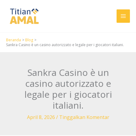
Lewati
ke
konten
Beranda
Blog
Sankra Casino è un casino autorizzato e legale per i giocatori italiani.
Sankra Casino è un
casino autorizzato e
legale per i giocatori
italiani.
April 8, 2026
/
Tinggalkan Komentar