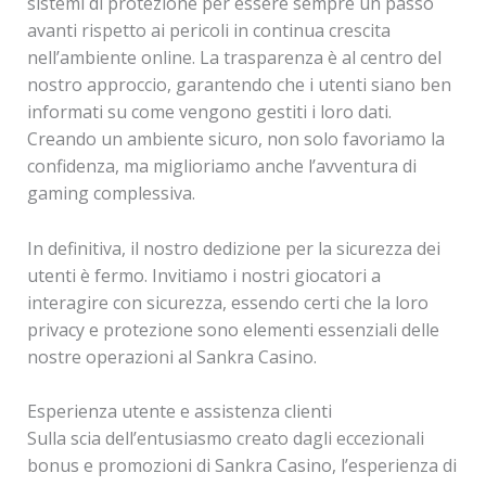
sistemi di protezione per essere sempre un passo
avanti rispetto ai pericoli in continua crescita
nell’ambiente online. La trasparenza è al centro del
nostro approccio, garantendo che i utenti siano ben
informati su come vengono gestiti i loro dati.
Creando un ambiente sicuro, non solo favoriamo la
confidenza, ma miglioriamo anche l’avventura di
gaming complessiva.
In definitiva, il nostro dedizione per la sicurezza dei
utenti è fermo. Invitiamo i nostri giocatori a
interagire con sicurezza, essendo certi che la loro
privacy e protezione sono elementi essenziali delle
nostre operazioni al Sankra Casino.
Esperienza utente e assistenza clienti
Sulla scia dell’entusiasmo creato dagli eccezionali
bonus e promozioni di Sankra Casino, l’esperienza di