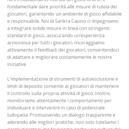
fondamentale dare priorità alle misure di tutela dei
giocatori, garantendo un ambiente di gioco affidabile
e responsabile. Noi di Sankra Casino ci impegniamo
a integrare solide misure in linea con stringenti
standard di gioco, assicurando un’esperienza
armoniosa per tutti i giocatori. Incoraggiamo
attivamente il feedback dei giocatori, consentendoci
di adattare e migliorare costantemente le nostre
iniziative.
L’implementazione di strumenti di autoesclusione e
limiti di deposito consente ai giocatori di mantenere
il controllo sulla propria attività di gioco. Inoltre,
monitoriamo attentamente i comportamenti per
individuare e intervenire in caso di potenziale
ludopatia. Promuovendo un dialogo trasparente e
aderendo alle migliori pratiche, non solo tuteliamo i