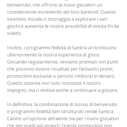
benvenuto, che offrono ai nuovi giocatori un
considerevole incremento del loro bankroll. Questo
incentivo iniziale ci incoraggia a esplorare i vari
giochi e aumenta le nostre possibilità di vincita fin da
subito.
Inoltre, i programmi fedeltà di Sankra arricchiscono
ulteriormente la nostra esperienza di gioco.
Giocando regolarmente, veniamo premiati con punti
che possono essere riscattati per fantastici premi,
promozioni esclusive o persino rimborsi in denaro.
Questo sistema non solo riconosce il nostro
impegno, ma ci motiva anche a continuare a giocare.
In definitiva, la combinazione di bonus di benvenuto
e programmi fedeltà ben strutturati rende Sankra
Casino un’opzione attraente sia per i nuovi giocatori
che per quelli più esperti. Queste promozioni non