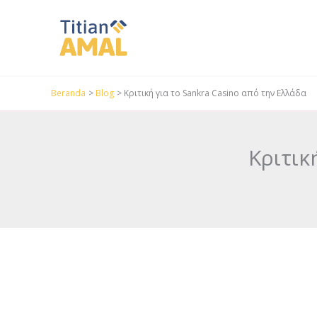
Lewati
ke
konten
Beranda
Blog
Κριτική για το Sankra Casino από την Ελλάδα
Κριτικ