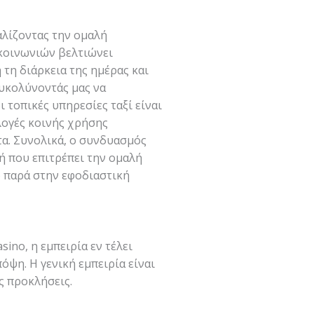
αλίζοντας την ομαλή
γκοινωνιών βελτιώνει
 τη διάρκεια της ημέρας και
ευκολύνοντάς μας να
 τοπικές υπηρεσίες ταξί είναι
ιλογές κοινής χρήσης
α. Συνολικά, ο συνδυασμός
ή που επιτρέπει την ομαλή
ο παρά στην εφοδιαστική
ino, η εμπειρία εν τέλει
ψη. Η γενική εμπειρία είναι
ς προκλήσεις.