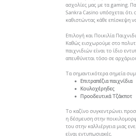
ασχολίες μας με τα gaming. Π
Sankra Casino υπόσχεται ότι
καθιστώντας κάθε επίσκεψη να 
Επιλογή και Ποικιλία Παιχνιδ
Καθώς εισχωρούμε στο πολυτελ
παιχνιδιών είναι το ίδιο εντ
απευθύνεται τόσο σε αρχάριου
Τα σημαντικότερα σημεία συ
Επιτραπέζια παιχνίδια
Κουλοχέρηδες
Προοδευτικά Τζάκποτ
Το καζίνο συγκεντρώνει προσε
η δέσμευση στην ποικιλομορφ
του στην καλλιέργεια μιας εν
είναι εντυπωσιακές.