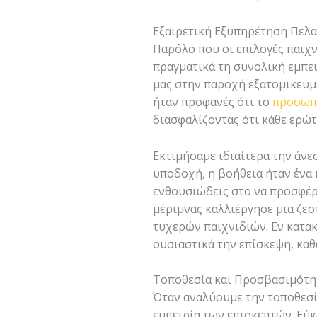
Εξαιρετική Εξυπηρέτηση Πελ
Παρόλο που οι επιλογές παιχ
πραγματικά τη συνολική εμπε
μας στην παροχή εξατομικευμέ
ήταν προφανές ότι το
προσωπ
διασφαλίζοντας ότι κάθε ερώτ
Εκτιμήσαμε ιδιαίτερα την άνε
υποδοχή, η βοήθεια ήταν ένα 
ενθουσιώδεις στο να προσφέρ
μέριμνας καλλιέργησε μια ζε
τυχερών παιχνιδιών. Εν κατα
ουσιαστικά την επίσκεψη, καθ
Τοποθεσία και Προσβασιμότη
Όταν αναλύουμε την τοποθεσί
εμπειρία των επισκεπτών. Εύ