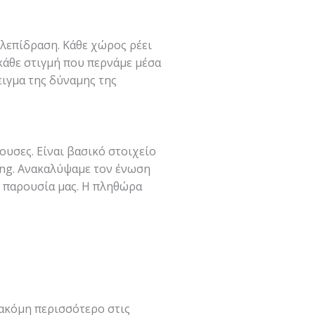
ηλεπίδραση. Κάθε χώρος ρέει
κάθε στιγμή που περνάμε μέσα
ειγμα της δύναμης της
ουσες. Είναι βασικό στοιχείο
ing. Ανακαλύψαμε τον ένωση
ν παρουσία μας. Η πληθώρα
ακόμη περισσότερο στις