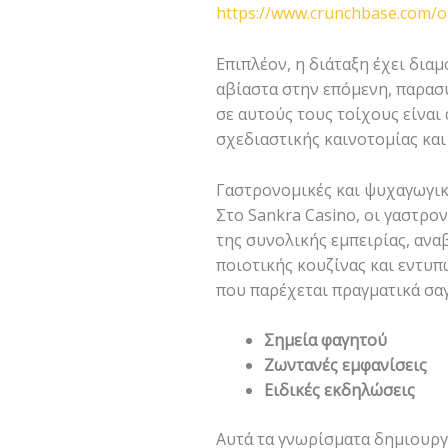
https://www.crunchbase.com/o
Επιπλέον, η διάταξη έχει δια
αβίαστα στην επόμενη, παρασύ
σε αυτούς τους τοίχους είναι
σχεδιαστικής καινοτομίας και
Γαστρονομικές και ψυχαγωγικ
Στο Sankra Casino, οι γαστρο
της συνολικής εμπειρίας, αν
ποιοτικής κουζίνας και εντυ
που παρέχεται πραγματικά σαγ
Σημεία φαγητού
Ζωντανές εμφανίσεις
Ειδικές εκδηλώσεις
Αυτά τα γνωρίσματα δημιουργ