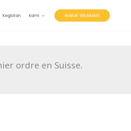
Kegiatan
Kami
WAKAF SEKARANG
er ordre en Suisse.