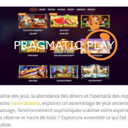
aline des jeux, la abondance des dîners et l’spectacle des
Casino
Sankracasino
, explorez un assemblage de jeux anciens
 passage, l’environnement sophistiquée sublime votre expér
 réserve ce havre de loisir ? Explorons ensemble ce qui fai
uisse.