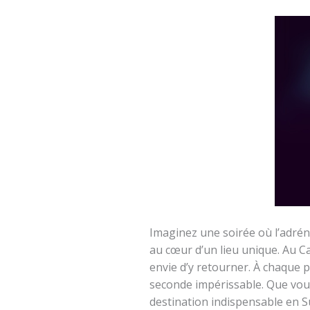
Imaginez une soirée où l’adrén
au cœur d’un lieu unique. Au 
envie d’y retourner. À chaque
seconde impérissable. Que vous
destination indispensable en S