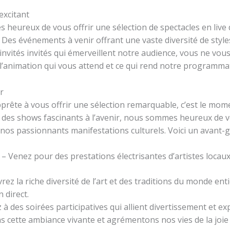
excitant
heureux de vous offrir une sélection de spectacles en live 
. Des événements à venir offrant une vaste diversité de styl
vités invités qui émerveillent notre audience, vous ne vous 
’animation qui vous attend et ce qui rend notre programmati
r
pprête à vous offrir une sélection remarquable, c’est le mom
s shows fascinants à l’avenir, nous sommes heureux de vous
r nos passionnants manifestations culturels. Voici un avant-g
 – Venez pour des prestations électrisantes d’artistes locau
rez la riche diversité de l’art et des traditions du monde ent
 direct.
 à des soirées participatives qui allient divertissement et 
ette ambiance vivante et agrémentons nos vies de la joie d