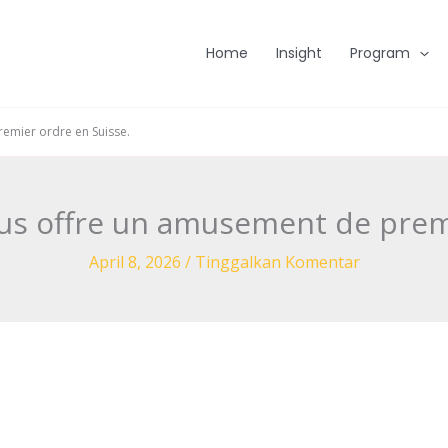
Home
Insight
Program
emier ordre en Suisse.
ous offre un amusement de premi
April 8, 2026
/
Tinggalkan Komentar