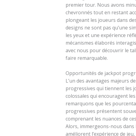
premier tour. Nous avons minu
chevronnés tout en restant acc
plongeant les joueurs dans des
designs ne sont pas qu’une simp
les yeux et une expérience réf
mécanismes élaborés interagis
avec nous pour découvrir le tal
faire remarquable.
Opportunités de jackpot progr
L’un des avantages majeurs de
progressives qui tiennent les 
colossales qui encouragent les
remarquons que les pourcentage
progressives présentent souvent
comprenant les nuances de ces
Alors, immergeons-nous dans l
améliorent l’expérience de je