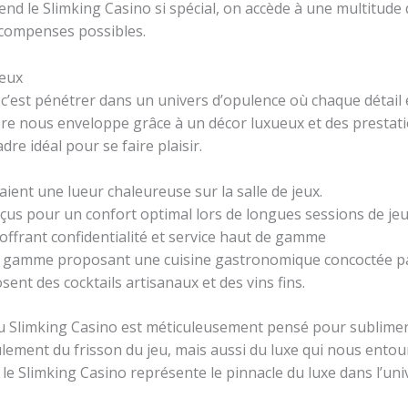
 rend le Slimking Casino si spécial, on accède à une multitud
compenses possibles.
ueux
, c’est pénétrer dans un univers d’opulence où chaque détail
hère nous enveloppe grâce à un décor luxueux et des presta
re idéal pour se faire plaisir.
aient une lueur chaleureuse sur la salle de jeux.
çus pour un confort optimal lors de longues sessions de je
 offrant confidentialité et service haut de gamme
e gamme proposant une cuisine gastronomique concoctée p
ent des cocktails artisanaux et des vins fins.
u Slimking Casino est méticuleusement pensé pour sublimer
ement du frisson du jeu, mais aussi du luxe qui nous entoure.
e Slimking Casino représente le pinnacle du luxe dans l’uni