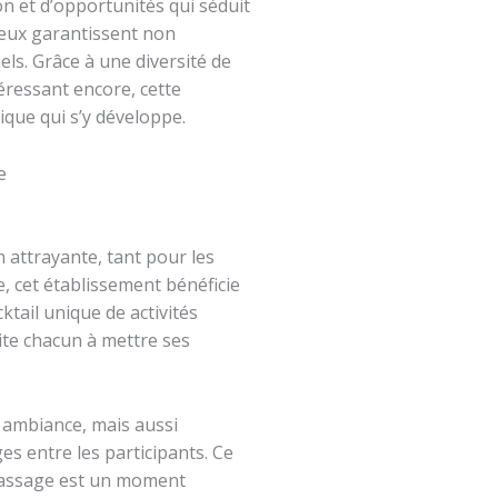
n et d’opportunités qui séduit
jeux garantissent non
s. Grâce à une diversité de
téressant encore, cette
ique qui s’y développe.
 attrayante, tant pour les
, cet établissement bénéficie
ktail unique de activités
ite chacun à mettre ses
 ambiance, mais aussi
es entre les participants. Ce
 passage est un moment