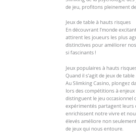
de jeu, profitons pleinement d
Jeux de table à hauts risques
En découvrant l’monde excitant
attirent les joueurs les plus a
distinctives pour améliorer nos
si fascinants !
Jeux populaires à hauts risque
Quand il s’agit de jeux de table
Au Slimking Casino, plongez dan
lors des compétitions à enjeux é
distinguent le jeu occasionnel 
expérimentés partagent leurs op
enrichissent notre vivre et no
élevés améliore non seulement 
de jeux qui nous entoure.