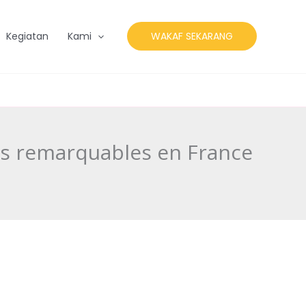
Kegiatan
Kami
WAKAF SEKARANG
es remarquables en France