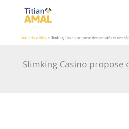
Lewati
ke
konten
Beranda
Blog
Slimking Casino propose des activités et des 
Slimking Casino propose 