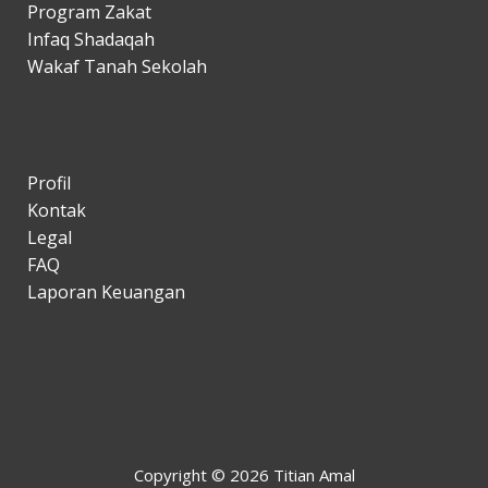
Program Zakat
Infaq Shadaqah
Wakaf Tanah Sekolah
Profil
Kontak
Legal
FAQ
Laporan Keuangan
Copyright © 2026 Titian Amal