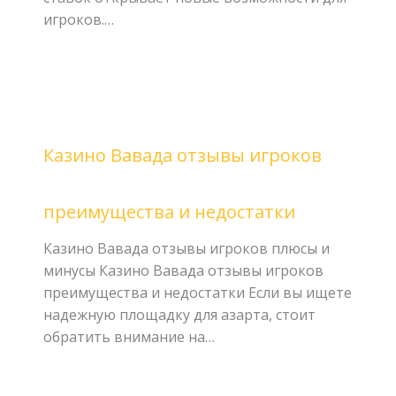
игроков.…
Казино Вавада отзывы игроков
преимущества и недостатки
Казино Вавада отзывы игроков плюсы и
минусы Казино Вавада отзывы игроков
преимущества и недостатки Если вы ищете
надежную площадку для азарта, стоит
обратить внимание на…