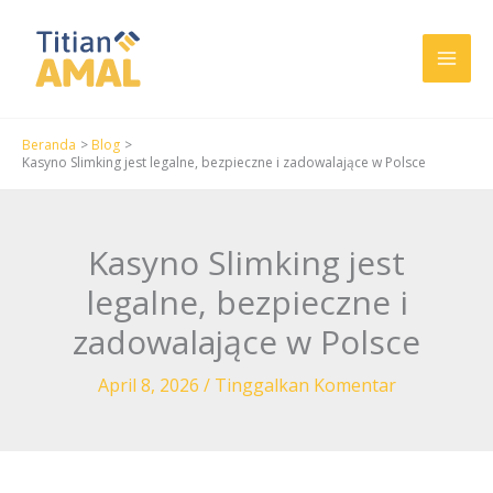
Lewati
ke
konten
Beranda
Blog
Kasyno Slimking jest legalne, bezpieczne i zadowalające w Polsce
Kasyno Slimking jest
legalne, bezpieczne i
zadowalające w Polsce
April 8, 2026
/
Tinggalkan Komentar