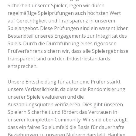
Sicherheit unserer Spieler, legen wir durch
regelmäßige Spielprüfungen auch höchsten Wert
auf Gerechtigkeit und Transparenz in unserem
Spielangebot. Diese Prüfungen sind ein wesentlicher
Bestandteil unseres Engagements zur Integrität des
Spiels. Durch die Durchführung eines rigorosen
Prüfverfahrens sichern wir, dass alle Spielergebnisse
transparent sind und den Industriestandards
entsprechen.
Unsere Entscheidung für autonome Prüfer stärkt
unsere Verlässlichkeit, da diese die Randomisierung
unserer Spiele evaluieren und die
Auszahlungsquoten verifizieren. Dies gibt unseren
Spielern Sicherheit und fördert das Vertrauen in
unserer kompletten Community. Wir sind überzeugt,
dass ein faires Spielumfeld die Basis für dauerhafte
Beziehungen zu unseren Nutzern darstellt. Häufige