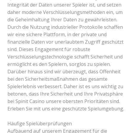
Integrität der Daten unserer Spieler ist, und setzen
daher moderne Verschlüsselungsmethoden ein, um
die Geheimhaltung Ihrer Daten zu gewährleisten.
Durch die Nutzung industrieller Protokolle schaffen
wir eine sichere Plattform, in der private und
finanzielle Daten vor unerlaubtem Zugriff geschützt
sind. Dieses Engagement für robuste
Verschlüsselungstechnologie schafft Sicherheit und
ermöglicht es den Spielern, sorglos zu spielen.
Darüber hinaus sind wir überzeugt, dass Offenheit
bei den Sicherheitsmaßnahmen das gesamte
Spielerlebnis verbessert. Daher ist es uns wichtig zu
betonen, dass Ihre Sicherheit und Ihre Privatsphäre
bei Spinit Casino unsere obersten Prioritäten sind.
Erleben Sie mit uns eine geschützte Spielumgebung.
Häufige Spielüberprüfungen
Aufbauend auf unserem Engagement für die