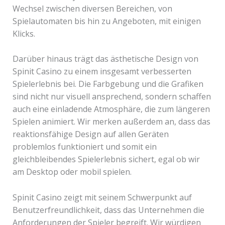
Wechsel zwischen diversen Bereichen, von
Spielautomaten bis hin zu Angeboten, mit einigen
Klicks.
Darüber hinaus trägt das ästhetische Design von
Spinit Casino zu einem insgesamt verbesserten
Spielerlebnis bei. Die Farbgebung und die Grafiken
sind nicht nur visuell ansprechend, sondern schaffen
auch eine einladende Atmosphäre, die zum längeren
Spielen animiert. Wir merken außerdem an, dass das
reaktionsfähige Design auf allen Geräten
problemlos funktioniert und somit ein
gleichbleibendes Spielerlebnis sichert, egal ob wir
am Desktop oder mobil spielen.
Spinit Casino zeigt mit seinem Schwerpunkt auf
Benutzerfreundlichkeit, dass das Unternehmen die
Anforderungen der Spieler begreift. Wir würdigen