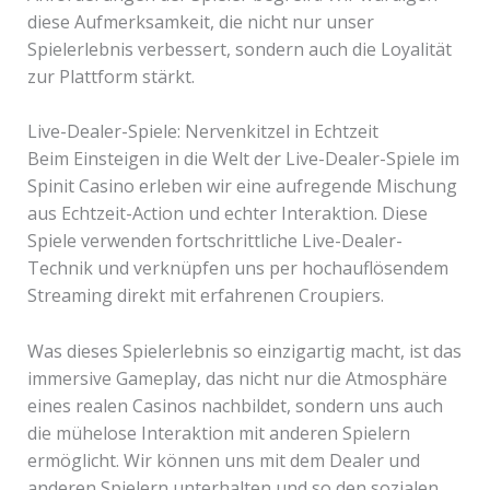
diese Aufmerksamkeit, die nicht nur unser
Spielerlebnis verbessert, sondern auch die Loyalität
zur Plattform stärkt.
Live-Dealer-Spiele: Nervenkitzel in Echtzeit
Beim Einsteigen in die Welt der Live-Dealer-Spiele im
Spinit Casino erleben wir eine aufregende Mischung
aus Echtzeit-Action und echter Interaktion. Diese
Spiele verwenden fortschrittliche Live-Dealer-
Technik und verknüpfen uns per hochauflösendem
Streaming direkt mit erfahrenen Croupiers.
Was dieses Spielerlebnis so einzigartig macht, ist das
immersive Gameplay, das nicht nur die Atmosphäre
eines realen Casinos nachbildet, sondern uns auch
die mühelose Interaktion mit anderen Spielern
ermöglicht. Wir können uns mit dem Dealer und
anderen Spielern unterhalten und so den sozialen