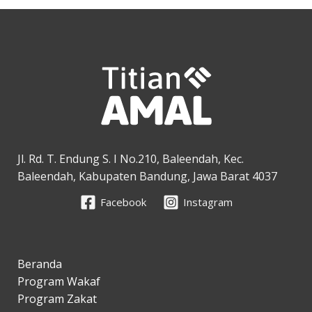
Jl. Rd. T. Endung S. I No.210, Baleendah, Kec.
Baleendah, Kabupaten Bandung, Jawa Barat 4037
Facebook
Instagram
Beranda
Program Wakaf
Program Zakat