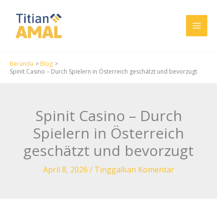
Lewati
ke
konten
Beranda
Blog
Spinit Casino – Durch Spielern in Österreich geschätzt und bevorzugt
Spinit Casino – Durch
Spielern in Österreich
geschätzt und bevorzugt
April 8, 2026
/
Tinggalkan Komentar