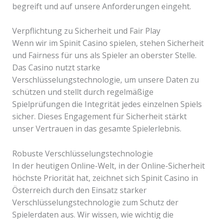
begreift und auf unsere Anforderungen eingeht.
Verpflichtung zu Sicherheit und Fair Play
Wenn wir im Spinit Casino spielen, stehen Sicherheit
und Fairness für uns als Spieler an oberster Stelle.
Das Casino nutzt starke
Verschlüsselungstechnologie, um unsere Daten zu
schützen und stellt durch regelmäßige
Spielprüfungen die Integrität jedes einzelnen Spiels
sicher. Dieses Engagement für Sicherheit stärkt
unser Vertrauen in das gesamte Spielerlebnis.
Robuste Verschlüsselungstechnologie
In der heutigen Online-Welt, in der Online-Sicherheit
höchste Priorität hat, zeichnet sich Spinit Casino in
Österreich durch den Einsatz starker
Verschlüsselungstechnologie zum Schutz der
Spielerdaten aus. Wir wissen, wie wichtig die