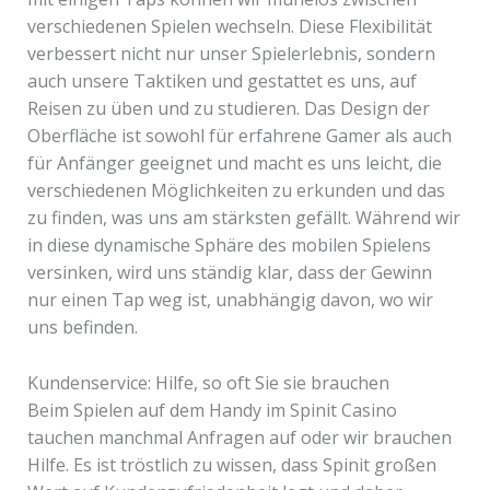
verschiedenen Spielen wechseln. Diese Flexibilität
verbessert nicht nur unser Spielerlebnis, sondern
auch unsere Taktiken und gestattet es uns, auf
Reisen zu üben und zu studieren. Das Design der
Oberfläche ist sowohl für erfahrene Gamer als auch
für Anfänger geeignet und macht es uns leicht, die
verschiedenen Möglichkeiten zu erkunden und das
zu finden, was uns am stärksten gefällt. Während wir
in diese dynamische Sphäre des mobilen Spielens
versinken, wird uns ständig klar, dass der Gewinn
nur einen Tap weg ist, unabhängig davon, wo wir
uns befinden.
Kundenservice: Hilfe, so oft Sie sie brauchen
Beim Spielen auf dem Handy im Spinit Casino
tauchen manchmal Anfragen auf oder wir brauchen
Hilfe. Es ist tröstlich zu wissen, dass Spinit großen