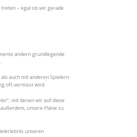
treten – egal ob wir gerade
lemente ändern grundlegende
.
als auch mit anderen Spielern
 oft vermisst wird.
er“, mit denen wir auf diese
ns außerdem, unsere Pläne zu
ielerlebnis unseren