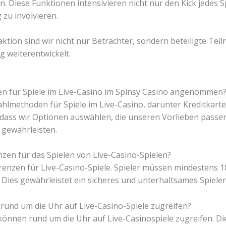
en. Diese Funktionen intensivieren nicht nur den Kick jedes 
 zu involvieren.
raktion sind wir nicht nur Betrachter, sondern beteiligte Te
g weiterentwickelt.
 für Spiele im Live-Casino im Spinsy Casino angenommen
lmethoden für Spiele im Live-Casino, darunter Kreditkarte
, dass wir Optionen auswählen, die unseren Vorlieben passe
 gewährleisten.
enzen für das Spielen von Live-Casino-Spielen?
grenzen für Live-Casino-Spiele. Spieler müssen mindestens 18
Dies gewährleistet ein sicheres und unterhaltsames Spielerle
 rund um die Uhr auf Live-Casino-Spiele zugreifen?
können rund um die Uhr auf Live-Casinospiele zugreifen. Dies