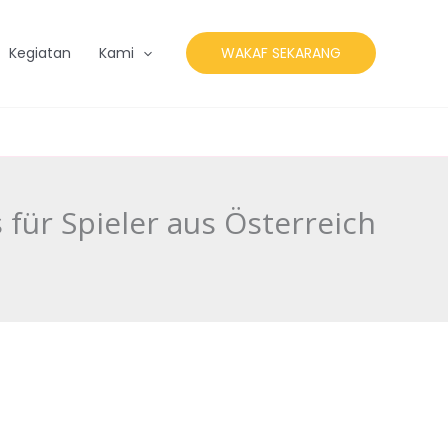
Kegiatan
Kami
WAKAF SEKARANG
 für Spieler aus Österreich