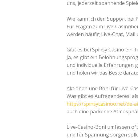
uns, jederzeit spannende Spiel
Wie kann ich den Support bei 
Für Fragen zum Live-Casinober
werden häufig Live-Chat, Mail 
Gibt es bei Spinsy Casino ein
Ja, es gibt ein Belohnungspro
und individuelle Erfahrungen g
und holen wir das Beste darau
Aktionen und Boni für Live-Ca
Was gibt es Aufregenderes, als
https://spinsycasinoo.net/de-a
auch eine packende Atmosphär
Live-Casino-Boni umfassen oft
und für Spannung sorgen solle