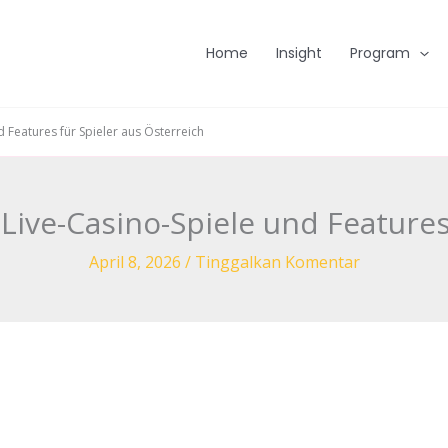
Home
Insight
Program
d Features für Spieler aus Österreich
 Live-Casino-Spiele und Features
April 8, 2026
/
Tinggalkan Komentar