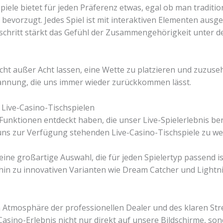
iele bietet für jeden Präferenz etwas, egal ob man tradition
bevorzugt. Jedes Spiel ist mit interaktiven Elementen ausge
schritt stärkt das Gefühl der Zusammengehörigkeit unter d
icht außer Acht lassen, eine Wette zu platzieren und zuzuse
Spannung, die uns immer wieder zurückkommen lässt.
Live-Casino-Tischspielen
nktionen entdeckt haben, die unser Live-Spielerlebnis berei
er uns zur Verfügung stehenden Live-Casino-Tischspiele zu we
ine großartige Auswahl, die für jeden Spielertyp passend ist
 hin zu innovativen Varianten wie Dream Catcher und Lightni
 Atmosphäre der professionellen Dealer und des klaren St
 Casino-Erlebnis nicht nur direkt auf unsere Bildschirme, s