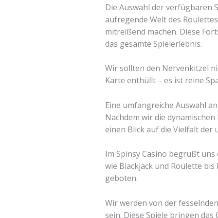
Die Auswahl der verfügbaren Sp
aufregende Welt des Roulettes 
mitreißend machen. Diese Fort
das gesamte Spielerlebnis.
Wir sollten den Nervenkitzel n
Karte enthüllt – es ist reine 
Eine umfangreiche Auswahl an 
Nachdem wir die dynamischen Fu
einen Blick auf die Vielfalt d
Im Spinsy Casino begrüßt uns e
wie Blackjack und Roulette bis
geboten.
Wir werden von der fesselnden
sein. Diese Spiele bringen das