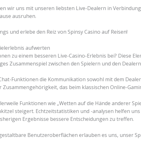
n wir uns mit unseren liebsten Live-Dealern in Verbindung 
Hause ausruhen.
ngs und erlebe den Reiz von Spinsy Casino auf Reisen!
pielerlebnis aufwerten
onen zu einem besseren Live-Casino-Erlebnis bei? Diese E
iges Zusammenspiel zwischen den Spielern und den Dealern
Chat-Funktionen die Kommunikation sowohl mit dem Dealer 
r Zusammengehörigkeit, das beim klassischen Online-Gaming
tlerweile Funktionen wie „Wetten auf die Hände anderer Spiel
itzel steigert. Echtzeitstatistiken und -analysen helfen u
isherigen Ergebnisse bessere Entscheidungen zu treffen.
 gestaltbare Benutzeroberflächen erlauben es uns, unser Sp