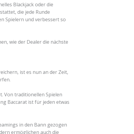
elles Blackjack oder die
stattet, die jede Runde
en Spielern und verbessert so
hen, wie der Dealer die nächste
chern, ist es nun an der Zeit,
rfen.
. Von traditionellen Spielen
ng Baccarat ist für jeden etwas
reamings in den Bann gezogen
ondern ermöglichen auch die