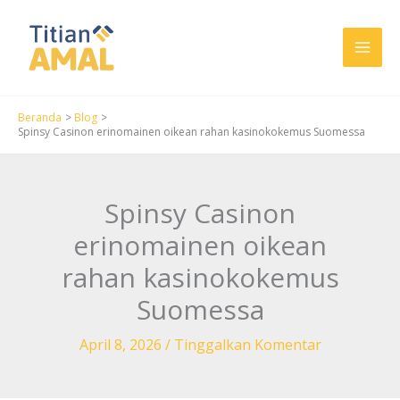
Lewati
ke
konten
Beranda
Blog
Spinsy Casinon erinomainen oikean rahan kasinokokemus Suomessa
Spinsy Casinon
erinomainen oikean
rahan kasinokokemus
Suomessa
April 8, 2026
/
Tinggalkan Komentar