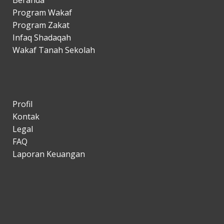
Beranda
Program Wakaf
Program Zakat
Infaq Shadaqah
Wakaf Tanah Sekolah
Profil
Kontak
Legal
FAQ
Laporan Keuangan