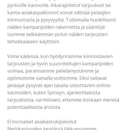
pyrkiville kasinoille. Aikarajoitetut tarjoukset tai
kanta-asiakaspalkinnot voivat edistää pelaajien
kiinnostusta ja pysyvyyttä. Tutkimalla huolellisesti
näiden kampanjoiden rakennetta ja sääntöjä
luomme selkeämmän polun näiden tarjousten
tehokkaaseen käyttöön.
Viime kädessä, kun hyödynnämme kiinnostavien
tarjousten ja hyvin suunniteltujen kampanjoiden
voimaa, parannamme pelielämystämme ja
optimoimme samalla voittomme. Siksi taitavat
pelaajat pysyvät ajan tasalla uskottavien online-
kasinoiden, kuten Spinsyn, ajankohtaisista
tarjouksista, varmistaen, ettemme koskaan menetä
potentiaalisesta arvosta.
Erinomaiset asiakastukipalvelut
Nettikasinoiden kentässä liikkuessamme