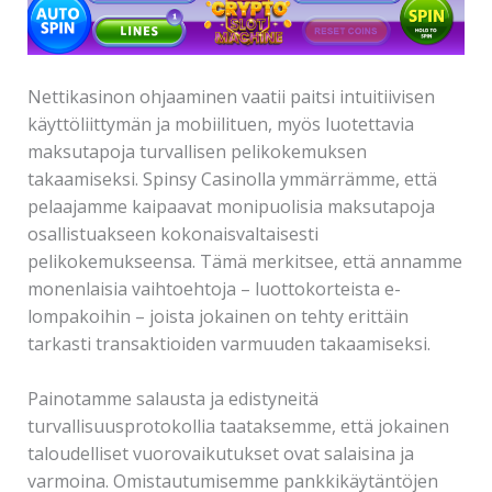
Nettikasinon ohjaaminen vaatii paitsi intuitiivisen
käyttöliittymän ja mobiilituen, myös luotettavia
maksutapoja turvallisen pelikokemuksen
takaamiseksi. Spinsy Casinolla ymmärrämme, että
pelaajamme kaipaavat monipuolisia maksutapoja
osallistuakseen kokonaisvaltaisesti
pelikokemukseensa. Tämä merkitsee, että annamme
monenlaisia vaihtoehtoja – luottokorteista e-
lompakoihin – joista jokainen on tehty erittäin
tarkasti transaktioiden varmuuden takaamiseksi.
Painotamme salausta ja edistyneitä
turvallisuusprotokollia taataksemme, että jokainen
taloudelliset vuorovaikutukset ovat salaisina ja
varmoina. Omistautumisemme pankkikäytäntöjen