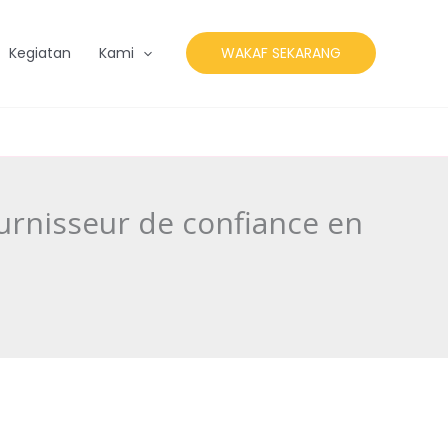
Kegiatan
Kami
WAKAF SEKARANG
ournisseur de confiance en