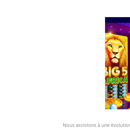
Nous assistons à une évolutio