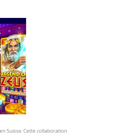
en Suisse. Cette collaboration