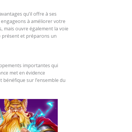
vantages qu’il offre à ses
s engageons à améliorer votre
s, mais ouvre également la voie
e présent et préparons un
loppements importantes qui
iance met en évidence
nt bénéfique sur l’ensemble du