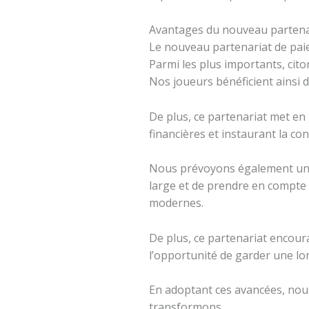
Avantages du nouveau partena
Le nouveau partenariat de pai
Parmi les plus importants, cito
Nos joueurs bénéficient ainsi d
De plus, ce partenariat met en
financières et instaurant la co
Nous prévoyons également un é
large et de prendre en compte 
modernes.
De plus, ce partenariat encour
l’opportunité de garder une lo
En adoptant ces avancées, nous
transformons.