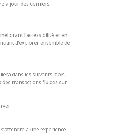
re à jour des derniers
méliorant l’accessibilité et en
inuant d’explorer ensemble de
lera dans les suivants mois,
a des transactions fluides sur
 s’attendre à une expérience