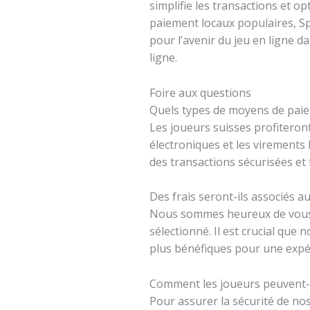
simplifie les transactions et o
paiement locaux populaires, Sp
pour l’avenir du jeu en ligne 
ligne.
Foire aux questions
Quels types de moyens de paiem
Les joueurs suisses profiteron
électroniques et les virements
des transactions sécurisées et f
Des frais seront-ils associés a
Nous sommes heureux de vous i
sélectionné. Il est crucial que
plus bénéfiques pour une expér
Comment les joueurs peuvent-il
Pour assurer la sécurité de no