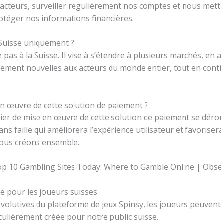
 facteurs, surveiller régulièrement nos comptes et nous mett
otéger nos informations financières.
a Suisse uniquement ?
 pas à la Suisse. Il vise à s’étendre à plusieurs marchés, en a
iement nouvelles aux acteurs du monde entier, tout en cont
 en œuvre de cette solution de paiement ?
er de mise en œuvre de cette solution de paiement se dérou
ns faille qui améliorera l’expérience utilisateur et favoriser
nous créons ensemble.
ée pour les joueurs suisses
évolutives du plateforme de jeux Spinsy, les joueurs peuvent
ticulièrement créée pour notre public suisse.