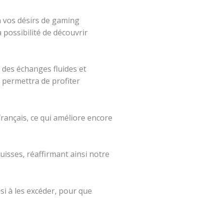
à vos désirs de gaming
 possibilité de découvrir
 des échanges fluides et
r permettra de profiter
français, ce qui améliore encore
isses, réaffirmant ainsi notre
i à les excéder, pour que