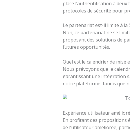
place l’authentification à deux
protocoles de sécurité pour pr
Le partenariat est-il limité à l
Non, ce partenariat ne se limite
proposant des solutions de pa
futures opportunités.
Quel est le calendrier de mise
Nous prévoyons que le calendri
garantissant une intégration sa
notre plateforme, tandis que 
Expérience utilisateur amélior
En profitant des propositions 
de l’utilisateur améliorée, par