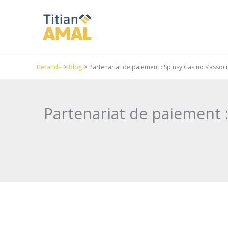
Lewati
ke
konten
Beranda
Blog
Partenariat de paiement : Spinsy Casino s’associ
Partenariat de paiement :