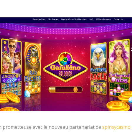
n prometteuse avec le nouveau partenariat de
spinsycasino