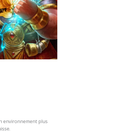
un environnement plus
isse.