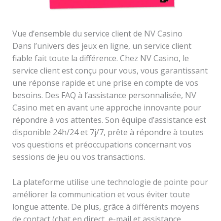
Vue d’ensemble du service client de NV Casino
Dans l’univers des jeux en ligne, un service client
fiable fait toute la différence. Chez NV Casino, le
service client est conçu pour vous, vous garantissant
une réponse rapide et une prise en compte de vos
besoins. Des FAQ à l’assistance personnalisée, NV
Casino met en avant une approche innovante pour
répondre à vos attentes. Son équipe d’assistance est
disponible 24h/24 et 7j/7, prête à répondre à toutes
vos questions et préoccupations concernant vos
sessions de jeu ou vos transactions.
La plateforme utilise une technologie de pointe pour
améliorer la communication et vous éviter toute
longue attente. De plus, grâce à différents moyens
de contact (chat en direct, e-mail et assistance