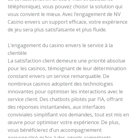
téléphonique), vous pouvez choisir la solution qui
vous convient le mieux. Avec l’engagement de NV
Casino envers un support efficace, votre expérience
de jeu sera plus satisfaisante et plus fluide.
L’engagement du casino envers le service à la
clientèle
La satisfaction client demeure une priorité absolue
pour les casinos, témoignant de leur détermination
constant envers un service remarquable. De
nombreux casinos adoptent des technologies
innovantes pour optimiser les interactions avec le
service client. Des chatbots pilotés par l’IA, offrant
des réponses instantanées, aux interfaces
conviviales simplifiant vos demandes, tout est mis en
œuvre pour optimiser votre expérience. De plus,
vous bénéficierez d’un accompagnement
personnalisé grâce à des agents compétents,