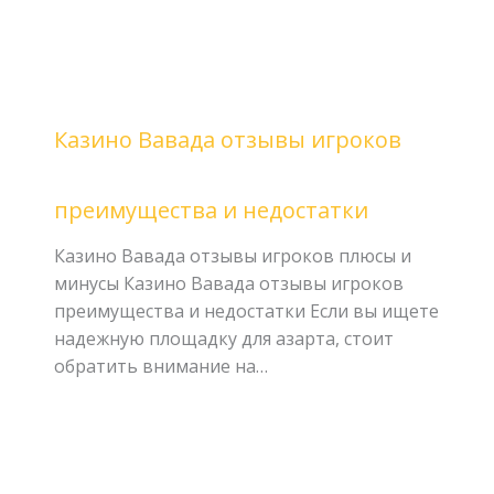
Казино Вавада отзывы игроков
преимущества и недостатки
Казино Вавада отзывы игроков плюсы и
минусы Казино Вавада отзывы игроков
преимущества и недостатки Если вы ищете
надежную площадку для азарта, стоит
обратить внимание на…