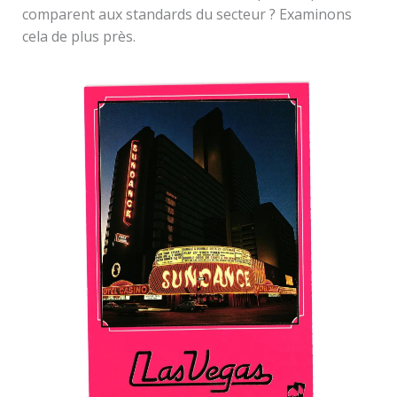
comparent aux standards du secteur ? Examinons
cela de plus près.