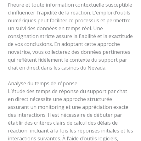
l’heure et toute information contextuelle susceptible
d’influencer l’rapidité de la réaction. L’emploi d’outils
numériques peut faciliter ce processus et permettre
un suivi des données en temps réel. Une
consignation stricte assure la fiabilité et la exactitude
de vos conclusions. En adoptant cette approche
novatrice, vous collecterez des données pertinentes
qui reflètent fidèlement le contexte du support par
chat en direct dans les casinos du Nevada.
Analyse du temps de réponse
L’étude des temps de réponse du support par chat
en direct nécessite une approche structurée
assurant un monitoring et une appréciation exacte
des interactions. Il est nécessaire de débuter par
établir des critères clairs de calcul des délais de
réaction, incluant à la fois les réponses initiales et les
interactions suivantes. À l’aide d’outils logiciels,