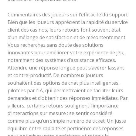
Commentaires des joueurs sur l’efficacité du support
Bien que les joueurs apprécient la rapidité du service
client des casinos, leurs retours font souvent état
d’un mélange de satisfaction et de mécontentement.
Vous recherchez sans doute des solutions
innovantes pour améliorer votre expérience de jeu,
notamment des systèmes d’assistance efficaces.
Attendre une réponse longue peut s’avérer lassant
et contre-productif. De nombreux joueurs
souhaitent des options de chat plus intelligentes,
pilotées par l’IA, qui permettraient de faciliter leurs
demandes et d’obtenir des réponses immédiates. Par
ailleurs, certains retours soulignent l’importance
d’interactions sur mesure : se sentir considéré
comme plus qu’un simple numéro de ticket. Un juste
équilibre entre rapidité et pertinence des réponses