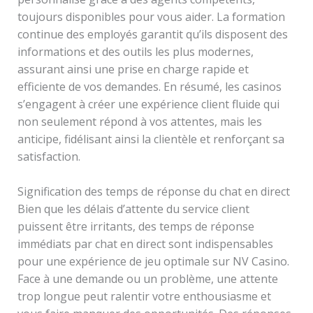
toujours disponibles pour vous aider. La formation
continue des employés garantit qu’ils disposent des
informations et des outils les plus modernes,
assurant ainsi une prise en charge rapide et
efficiente de vos demandes. En résumé, les casinos
s’engagent à créer une expérience client fluide qui
non seulement répond à vos attentes, mais les
anticipe, fidélisant ainsi la clientèle et renforçant sa
satisfaction.
Signification des temps de réponse du chat en direct
Bien que les délais d’attente du service client
puissent être irritants, des temps de réponse
immédiats par chat en direct sont indispensables
pour une expérience de jeu optimale sur NV Casino.
Face à une demande ou un problème, une attente
trop longue peut ralentir votre enthousiasme et