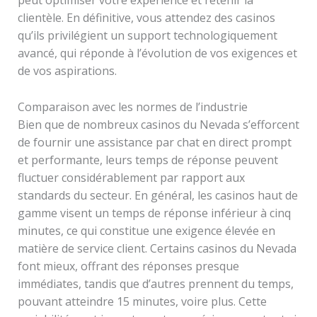
peut optimiser votre expérience et retenir la
clientèle. En définitive, vous attendez des casinos
qu’ils privilégient un support technologiquement
avancé, qui réponde à l’évolution de vos exigences et
de vos aspirations.
Comparaison avec les normes de l’industrie
Bien que de nombreux casinos du Nevada s’efforcent
de fournir une assistance par chat en direct prompt
et performante, leurs temps de réponse peuvent
fluctuer considérablement par rapport aux
standards du secteur. En général, les casinos haut de
gamme visent un temps de réponse inférieur à cinq
minutes, ce qui constitue une exigence élevée en
matière de service client. Certains casinos du Nevada
font mieux, offrant des réponses presque
immédiates, tandis que d’autres prennent du temps,
pouvant atteindre 15 minutes, voire plus. Cette