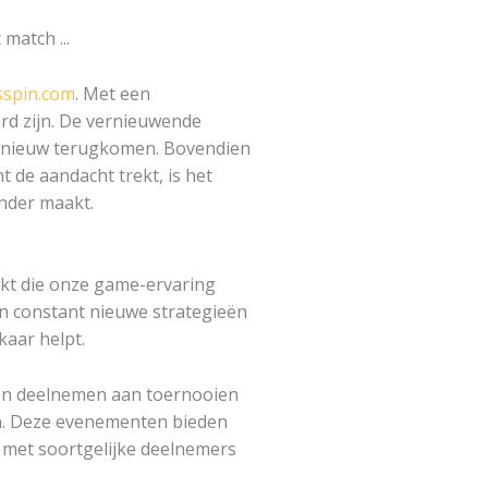
sspin.com
. Met een
erd zijn. De vernieuwende
s opnieuw terugkomen. Bovendien
t de aandacht trekt, is het
onder maakt.
kt die onze game-ervaring
n constant nieuwe strategieën
kaar helpt.
nen deelnemen aan toernooien
n. Deze evenementen bieden
 met soortgelijke deelnemers