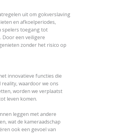
tregelen uit om gokverslaving
ieten en afkoelperiodes,
 spelers toegang tot
. Door een veiligere
genieten zonder het risico op
et innovatieve functies die
l reality, waardoor we ons
tten, worden we verplaatst
tot leven komen.
kunnen leggen met andere
even, wat de kameraadschap
reëren ook een gevoel van