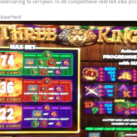
lervaring te verrijken. In dit competitieve veld telt elke pr
ikbaarheid