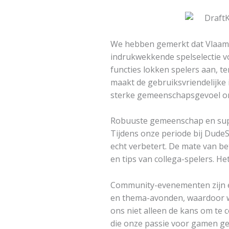
We hebben gemerkt dat Vlaamse
indrukwekkende spelselectie vo
functies lokken spelers aan, t
maakt de gebruiksvriendelijke i
sterke gemeenschapsgevoel ond
Robuuste gemeenschap en su
Tijdens onze periode bij Dud
echt verbetert. De mate van b
en tips van collega-spelers. Het
Community-evenementen zijn e
en thema-avonden, waardoor w
ons niet alleen de kans om te
die onze passie voor gamen 