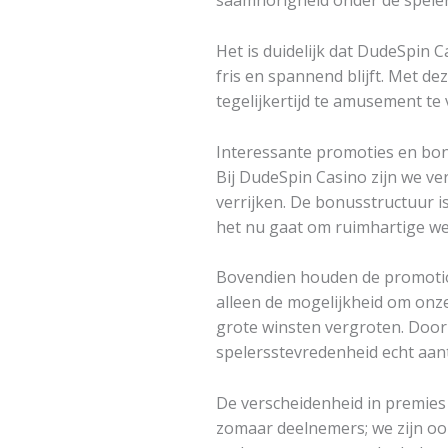
saamhorigheid onder de speler
Het is duidelijk dat DudeSpin 
fris en spannend blijft. Met d
tegelijkertijd te amusement te
Interessante promoties en bo
Bij DudeSpin Casino zijn we v
verrijken. De bonusstructuur i
het nu gaat om ruimhartige we
Bovendien houden de promotio
alleen de mogelijkheid om onz
grote winsten vergroten. Door 
spelersstevredenheid echt aan
De verscheidenheid in premies 
zomaar deelnemers; we zijn o