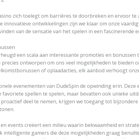
s.
Casino zich toelegt om barrières te doorbreken en ervoor te
eze innovatieve ontwikkelingen zijn we klaar om onze vaardi
 vinden van de sensatie van het spelen in een fascinerende e
nussen
erheugd een scala aan interessante promoties en bonussen t
s precies ontworpen om ons veel mogelijkheden te bieden om
lkomstbonussen of oplaadacties, elk aanbod verhoogt onze
nele evenementen van DudeSpin de opwinding erin. Deze 
e favoriete spellen te spelen, maar bevatten ook unieke ui
proactief deel te nemen, krijgen we toegang tot bijzondere
tonen.
en events creëert een milieu waarin bekwaamheid en strategi
ok intelligente gamers die deze mogelijkheden graag benu