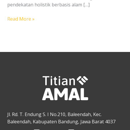
pendekatan holistik berbasis alam […]
Infaq
Read More »
dan
Sadaqah
Jl. Rd. T. Endung S. I No.210, Baleendah, Kec.
Baleendah, Kabupaten Bandung, Jawa Barat 4037