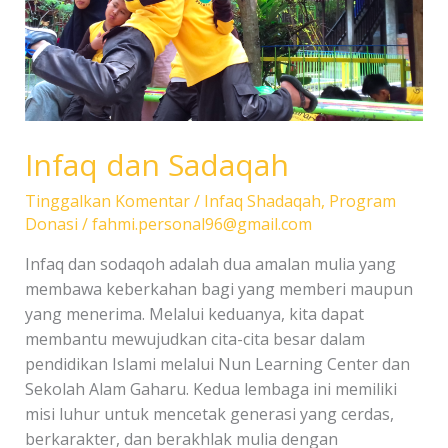
Infaq dan Sadaqah
Tinggalkan Komentar
/
Infaq Shadaqah
,
Program
Donasi
/
fahmi.personal96@gmail.com
Infaq dan sodaqoh adalah dua amalan mulia yang
membawa keberkahan bagi yang memberi maupun
yang menerima. Melalui keduanya, kita dapat
membantu mewujudkan cita-cita besar dalam
pendidikan Islami melalui Nun Learning Center dan
Sekolah Alam Gaharu. Kedua lembaga ini memiliki
misi luhur untuk mencetak generasi yang cerdas,
berkarakter, dan berakhlak mulia dengan