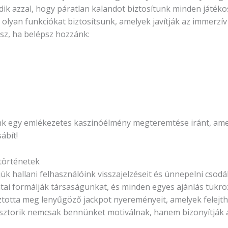
dik azzal, hogy páratlan kalandot biztosítunk minden játék
olyan funkciókat biztosítsunk, amelyek javítják az immerzí
tsz, ha belépsz hozzánk:
nk egy emlékezetes kaszinóélmény megteremtése iránt, ame
ábít!
rtörténetek
k hallani felhasználóink visszajelzéseit és ünnepelni csodál
tai formálják társaságunkat, és minden egyes ajánlás tükröz
sztotta meg lenyűgöző jackpot nyereményeit, amelyek felej
sztorik nemcsak bennünket motiválnak, hanem bizonyítják az