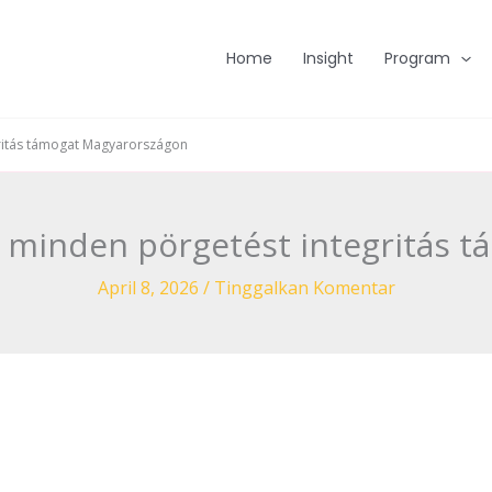
Home
Insight
Program
gritás támogat Magyarországon
l minden pörgetést integritás 
April 8, 2026
/
Tinggalkan Komentar