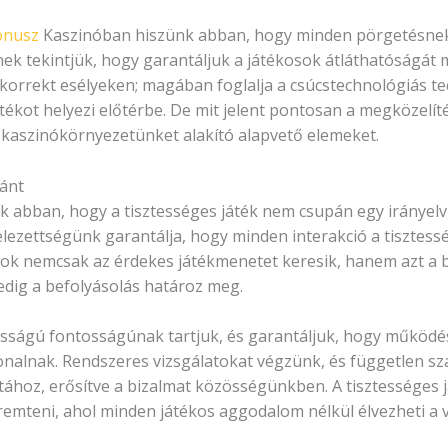
bónusz
Kaszinóban hiszünk abban, hogy minden pörgetésnek t
nek tekintjük, hogy garantáljuk a játékosok átláthatóságát m
korrekt esélyeken; magában foglalja a csúcstechnológiás te
tékot helyezi előtérbe. De mit jelent pontosan a megközelí
 kaszinókörnyezetünket alakító alapvető elemeket.
ránt
 abban, hogy a tisztességes játék nem csupán egy irányel
ötelezettségünk garantálja, hogy minden interakció a tisztes
osok nemcsak az érdekes játékmenetet keresik, hanem azt a 
dig a befolyásolás határoz meg.
ntosságú fontosságúnak tartjuk, és garantáljuk, hogy műkö
nalnak. Rendszeres vizsgálatokat végzünk, és független s
atához, erősítve a bizalmat közösségünkben. A tisztességes 
emteni, ahol minden játékos aggodalom nélkül élvezheti a v