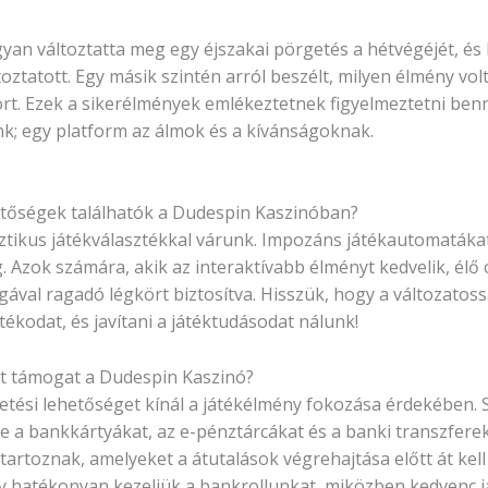
gyan változtatta meg egy éjszakai pörgetés a hétvégéjét, és
tatott. Egy másik szintén arról beszélt, milyen élmény volt
ört. Ezek a sikerélmények emlékeztetnek figyelmeztetni be
nk; egy platform az álmok és a kívánságoknak.
hetőségek találhatók a Dudespin Kaszinóban?
tikus játékválasztékkal várunk. Impozáns játékautomatáka
 Azok számára, akik az interaktívabb élményt kedvelik, élő 
gával ragadó légkört biztosítva. Hisszük, hogy a változatoss
ékodat, és javítani a játéktudásodat nálunk!
et támogat a Dudespin Kaszinó?
etési lehetőséget kínál a játékélmény fokozása érdekében.
e a bankkártyákat, az e-pénztárcákat és a banki transzfere
 tartoznak, amelyeket a átutalások végrehajtása előtt át ke
y hatékonyan kezeljük a bankrollunkat, miközben kedvenc já