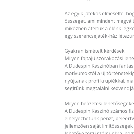
Az egyik játékos elmesélte, ho
összeget, ami mindent megváltoz
miközben átéltük a élénk légk
egy szerencsejáték-ház létezü
Gyakran ismételt kérdések
Milyen fajtájú szórakozási le
A Dudespin Kaszinóban fantasz
motívumoktól a új történetekig.
nyújtanak profi krupiékkal, ma
segítünk megtalálni kedvenc ját
Milyen befizetési lehetőségek
A Dudespin Kaszinó számos fiz
elhelyezhetünk pénzt, beleértv
jellemzően saját limitösszegek
lehetővé teszi számunkra, hog