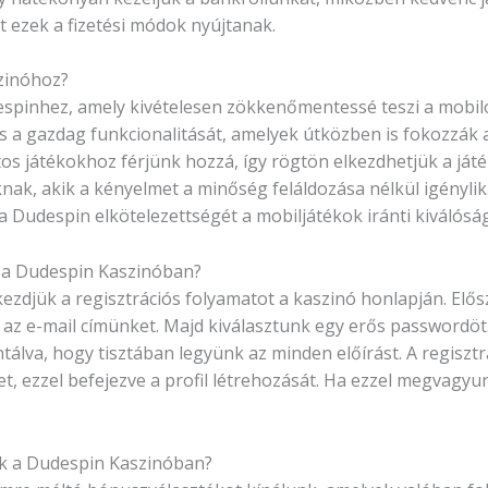
t ezek a fizetési módok nyújtanak.
zinóhoz?
espinhez, amely kivételesen zökkenőmentessé teszi a mobilo
és a gazdag funkcionalitását, amelyek útközben is fokozzák 
os játékokhoz férjünk hozzá, így rögtön elkezdhetjük a ját
nak, akik a kényelmet a minőség feláldozása nélkül igényli
 a Dudespin elkötelezettségét a mobiljátékok iránti kiválóság
t a Dudespin Kaszinóban?
zdjük a regisztrációs folyamatot a kaszinó honlapján. Elősz
 az e-mail címünket. Majd kiválasztunk egy erős passwordöt
ntálva, hogy tisztában legyünk az minden előírást. A regiszt
t, ezzel befejezve a profil létrehozását. Ha ezzel megvagy
k a Dudespin Kaszinóban?