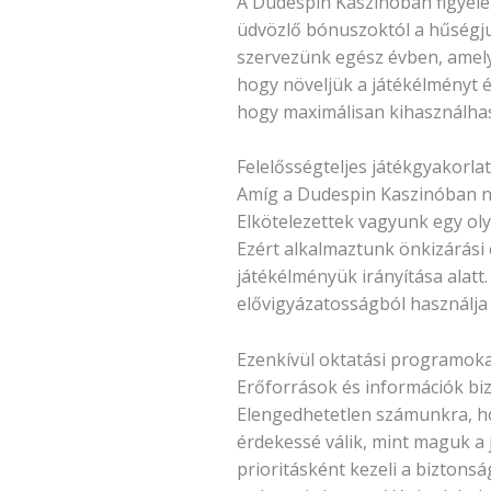
A Dudespin Kaszinóban figyele
üdvözlő bónuszoktól a hűségju
szervezünk egész évben, amel
hogy növeljük a játékélményt é
hogy maximálisan kihasználhas
Felelősségteljes játékgyakorla
Amíg a Dudespin Kaszinóban nag
Elkötelezettek vagyunk egy oly
Ezért alkalmaztunk önkizárási 
játékélményük irányítása alatt.
elővigyázatosságból használja
Ezenkívül oktatási programokat
Erőforrások és információk bi
Elengedhetetlen számunkra, ho
érdekessé válik, mint maguk a 
prioritásként kezeli a bizton