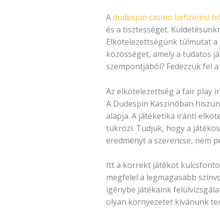
A
dudespin casino befizetési 
és a tisztességet. Küldetésünk
Elkötelezettségünk túlmutat a 
közösséget, amely a tudatos já
szempontjából? Fedezzük fel a
Az elkötelezettség a fair play i
A Dudespin Kaszinóban hiszünk
alapja. A játéketika iránti elk
tükrözi. Tudjuk, hogy a játék
eredményt a szerencse, nem pe
Itt a korrekt játékot kulcsfo
megfelel a legmagasabb színvo
igénybe játékaink felülvizsgál
olyan környezetet kívánunk ter