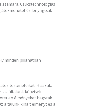
os számára. Csúcstechnológiás
v játékmenetet és lenyűgözik
ly minden pillanatban
atos történeteiket. Hisszük,
i az általunk képviselt
thetetlen élményeket hagytak
 általunk kínált élményt és a