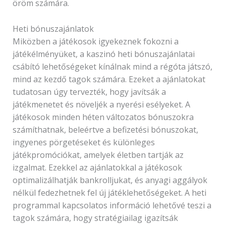
öröm számára.
Heti bónuszajánlatok
Miközben a játékosok igyekeznek fokozni a
játékélményüket, a kaszinó heti bónuszajánlatai
csábító lehetőségeket kínálnak mind a régóta játszó,
mind az kezdő tagok számára. Ezeket a ajánlatokat
tudatosan úgy tervezték, hogy javítsák a
játékmenetet és növeljék a nyerési esélyeket. A
játékosok minden héten változatos bónuszokra
számíthatnak, beleértve a befizetési bónuszokat,
ingyenes pörgetéseket és különleges
játékpromóciókat, amelyek életben tartják az
izgalmat. Ezekkel az ajánlatokkal a játékosok
optimalizálhatják bankrolljukat, és anyagi aggályok
nélkül fedezhetnek fel új játéklehetőségeket. A heti
programmal kapcsolatos információ lehetővé teszi a
tagok számára, hogy stratégiailag igazítsák