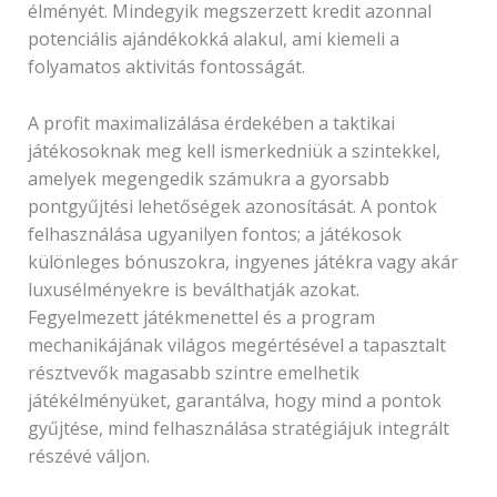
élményét. Mindegyik megszerzett kredit azonnal
potenciális ajándékokká alakul, ami kiemeli a
folyamatos aktivitás fontosságát.
A profit maximalizálása érdekében a taktikai
játékosoknak meg kell ismerkedniük a szintekkel,
amelyek megengedik számukra a gyorsabb
pontgyűjtési lehetőségek azonosítását. A pontok
felhasználása ugyanilyen fontos; a játékosok
különleges bónuszokra, ingyenes játékra vagy akár
luxusélményekre is beválthatják azokat.
Fegyelmezett játékmenettel és a program
mechanikájának világos megértésével a tapasztalt
résztvevők magasabb szintre emelhetik
játékélményüket, garantálva, hogy mind a pontok
gyűjtése, mind felhasználása stratégiájuk integrált
részévé váljon.