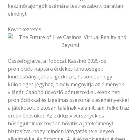
kaszinórajongók számára testreszabott páratlan
élményt.
Következtetés
Összefoglalva, a Robocat Kaszinó 2025-ös
promóciós naptára érdekes lehetőségek
kincsesbányájának ígérkezik, hasonlóan egy
különleges jegyhez, amely megnyitja az élmények
világát. Csábító üdvözlő bónuszokkal, élénk heti
promóciókkal és izgalmas szezonális eseményekkel
a játékosok biztosan találnak valamit, ami felkelti az
érdeklődésüket. Az exkluzív versenyek és
hűségjutalmak tovább bővítik a játékélményt,
biztosítva, hogy minden látogatás tele legyen
alkalmakkal és örömmel. A játékosok egész évben