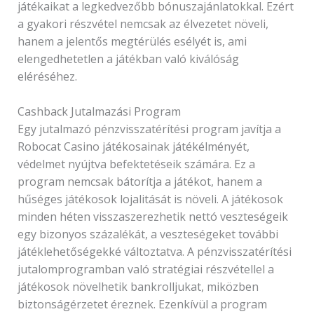
játékaikat a legkedvezőbb bónuszajánlatokkal. Ezért
a gyakori részvétel nemcsak az élvezetet növeli,
hanem a jelentős megtérülés esélyét is, ami
elengedhetetlen a játékban való kiválóság
eléréséhez.
Cashback Jutalmazási Program
Egy jutalmazó pénzvisszatérítési program javítja a
Robocat Casino játékosainak játékélményét,
védelmet nyújtva befektetéseik számára. Ez a
program nemcsak bátorítja a játékot, hanem a
hűséges játékosok lojalitását is növeli. A játékosok
minden héten visszaszerezhetik nettó veszteségeik
egy bizonyos százalékát, a veszteségeket további
játéklehetőségekké változtatva. A pénzvisszatérítési
jutalomprogramban való stratégiai részvétellel a
játékosok növelhetik bankrolljukat, miközben
biztonságérzetet éreznek. Ezenkívül a program