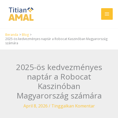
Lewati
ke
konten
Beranda
Blog
2025-ös kedvezményes naptár a Robocat Kaszinóban Magyarország
számára
2025-ös kedvezményes
naptár a Robocat
Kaszinóban
Magyarország számára
April 8, 2026
/
Tinggalkan Komentar