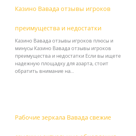
Казино Вавада отзывы игроков
преимущества и недостатки
Казино Вавада отзывы игроков плюсы и
минусы Казино Вавада отзывы игроков
преимущества и недостатки Если вы ищете
надежную площадку для азарта, стоит
обратить внимание на…
Рабочие зеркала Вавада свежие