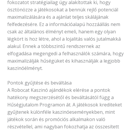
fokozatot stratégiailag úgy alakítottak ki, hogy
ösztönözze a játékosokat a bennük rejlő potenciál
maximalizálására és a ajánlat teljes skálájának
felfedezésére. Ez a információalapú hozzáállás nem
csak az általános élményt emeli, hanem egy olyan
légkört is hoz létre, ahol a lojalitás valós jutalmakká
alakul. Ennek a többszintű rendszernek az
elfogadása megengedi a felhasználók számára, hogy
maximalizálják hűségüket és kihasználják a legjobb
kaszinóélményt.
Pontok gyűjtése és beváltása
A Robocat Kaszinó ajándékok elérése a pontok
hatékony megszerzésétől és beváltásától függ a
Hűségjutalom Programon át. A játékosok krediteket
gyűjtenek különféle kaszinóeseményekben, mint
játékok során és promóciós alkalmakon való
részvétellel, ami nagyban fokozhatja az összesített