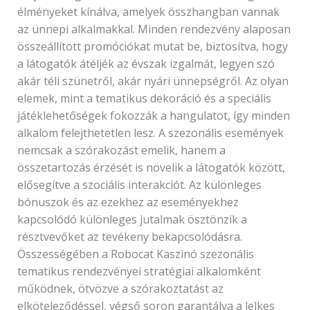
élményeket kínálva, amelyek összhangban vannak
az ünnepi alkalmakkal. Minden rendezvény alaposan
összeállított promóciókat mutat be, biztosítva, hogy
a látogatók átéljék az évszak izgalmát, legyen szó
akár téli szünetről, akár nyári ünnepségről. Az olyan
elemek, mint a tematikus dekoráció és a speciális
játéklehetőségek fokozzák a hangulatot, így minden
alkalom felejthetetlen lesz. A szezonális események
nemcsak a szórakozást emelik, hanem a
összetartozás érzését is növelik a látogatók között,
elősegítve a szociális interakciót. Az különleges
bónuszok és az ezekhez az eseményekhez
kapcsolódó különleges jutalmak ösztönzik a
résztvevőket az tevékeny bekapcsolódásra.
Összességében a Robocat Kaszinó szezonális
tematikus rendezvényei stratégiai alkalomként
működnek, ötvözve a szórakoztatást az
elköteleződéssel, végső soron garantálva a lelkes