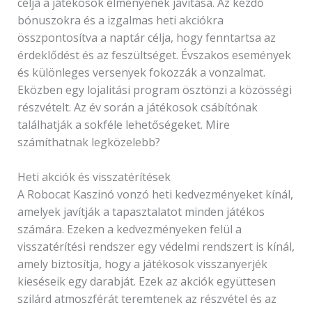
célja a játékosok élményének javítása. Az kezdő
bónuszokra és a izgalmas heti akciókra
összpontosítva a naptár célja, hogy fenntartsa az
érdeklődést és az feszültséget. Évszakos események
és különleges versenyek fokozzák a vonzalmat.
Eközben egy lojalitási program ösztönzi a közösségi
részvételt. Az év során a játékosok csábítónak
találhatják a sokféle lehetőségeket. Mire
számíthatnak legközelebb?
Heti akciók és visszatérítések
A Robocat Kaszinó vonzó heti kedvezményeket kínál,
amelyek javítják a tapasztalatot minden játékos
számára. Ezeken a kedvezményeken felül a
visszatérítési rendszer egy védelmi rendszert is kínál,
amely biztosítja, hogy a játékosok visszanyerjék
kieséseik egy darabját. Ezek az akciók együttesen
szilárd atmoszférát teremtenek az részvétel és az