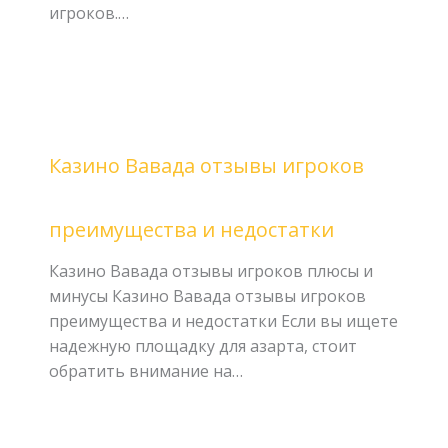
игроков.…
Казино Вавада отзывы игроков
преимущества и недостатки
Казино Вавада отзывы игроков плюсы и
минусы Казино Вавада отзывы игроков
преимущества и недостатки Если вы ищете
надежную площадку для азарта, стоит
обратить внимание на…