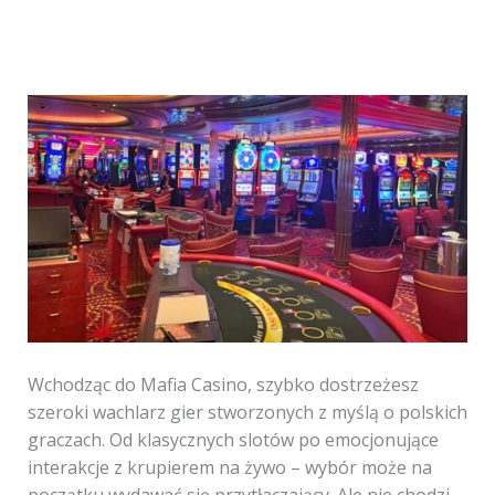
Wchodząc do Mafia Casino, szybko dostrzeżesz
szeroki wachlarz gier stworzonych z myślą o polskich
graczach. Od klasycznych slotów po emocjonujące
interakcje z krupierem na żywo – wybór może na
początku wydawać się przytłaczający. Ale nie chodzi