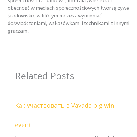
społeczności. Dodatkowo, interaktywne fora i
obecność w mediach społecznościowych tworzą żywe
środowisko, w którym możesz wymieniać
doświadczeniami, wskazówkami i technikami z innymi
graczami.
Related Posts
Как участвовать в Vavada big win
event