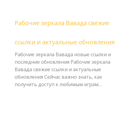
Рабочие зеркала Вавада свежие
ссылки и актуальные обновления
Рабочие зеркала Вавада новые ссылки и
последние обновления Рабочие зеркала
Вавада свежие ссылки и актуальные
обновления Сейчас важно знать, как
получить доступ к любимым играм…