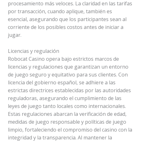
procesamiento más veloces. La claridad en las tarifas
por transacción, cuando aplique, también es
esencial, asegurando que los participantes sean al
corriente de los posibles costos antes de iniciar a
jugar.
Licencias y regulación
Robocat Casino opera bajo estrictos marcos de
licencias y regulaciones que garantizan un entorno
de juego seguro y equitativo para sus clientes. Con
licencia del gobierno español, se adhiere a las
estrictas directrices establecidas por las autoridades
reguladoras, asegurando el cumplimiento de las
leyes de juego tanto locales como internacionales.
Estas regulaciones abarcan la verificación de edad,
medidas de juego responsable y políticas de juego
limpio, fortaleciendo el compromiso del casino con la
integridad y la transparencia. Al mantener la