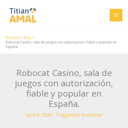
Lewati
ke
konten
Beranda
Blog
Robocat Casino, sala de juegos con autorización, fiable y popular en
España.
Robocat Casino, sala de
juegos con autorización,
fiable y popular en
España.
April 8, 2026
/
Tinggalkan Komentar