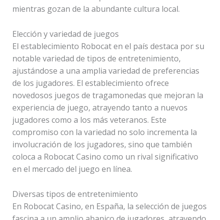
mientras gozan de la abundante cultura local.
Elección y variedad de juegos
El establecimiento Robocat en el país destaca por su
notable variedad de tipos de entretenimiento,
ajustándose a una amplia variedad de preferencias
de los jugadores. El establecimiento ofrece
novedosos juegos de tragamonedas que mejoran la
experiencia de juego, atrayendo tanto a nuevos
jugadores como a los más veteranos. Este
compromiso con la variedad no solo incrementa la
involucración de los jugadores, sino que también
coloca a Robocat Casino como un rival significativo
en el mercado del juego en línea.
Diversas tipos de entretenimiento
En Robocat Casino, en España, la selección de juegos
fascina a un amplio abanico de jugadores, atrayendo