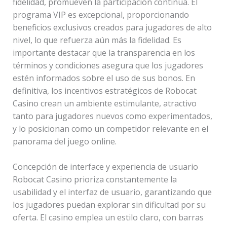
fidelidad, promueven la participación continua. El
programa VIP es excepcional, proporcionando
beneficios exclusivos creados para jugadores de alto
nivel, lo que refuerza aún más la fidelidad. Es
importante destacar que la transparencia en los
términos y condiciones asegura que los jugadores
estén informados sobre el uso de sus bonos. En
definitiva, los incentivos estratégicos de Robocat
Casino crean un ambiente estimulante, atractivo
tanto para jugadores nuevos como experimentados,
y lo posicionan como un competidor relevante en el
panorama del juego online.
Concepción de interface y experiencia de usuario
Robocat Casino prioriza constantemente la
usabilidad y el interfaz de usuario, garantizando que
los jugadores puedan explorar sin dificultad por su
oferta. El casino emplea un estilo claro, con barras