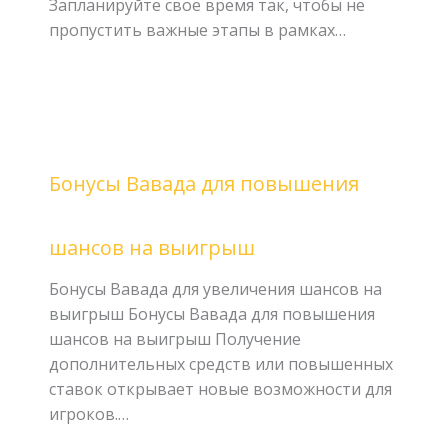
Запланируйте своё время так, чтобы не
пропустить важные этапы в рамках…
Бонусы Вавада для повышения
шансов на выигрыш
Бонусы Вавада для увеличения шансов на
выигрыш Бонусы Вавада для повышения
шансов на выигрыш Получение
дополнительных средств или повышенных
ставок открывает новые возможности для
игроков.…