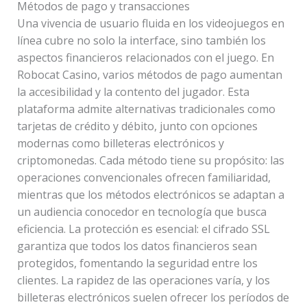
Métodos de pago y transacciones
Una vivencia de usuario fluida en los videojuegos en
línea cubre no solo la interface, sino también los
aspectos financieros relacionados con el juego. En
Robocat Casino, varios métodos de pago aumentan
la accesibilidad y la contento del jugador. Esta
plataforma admite alternativas tradicionales como
tarjetas de crédito y débito, junto con opciones
modernas como billeteras electrónicos y
criptomonedas. Cada método tiene su propósito: las
operaciones convencionales ofrecen familiaridad,
mientras que los métodos electrónicos se adaptan a
un audiencia conocedor en tecnología que busca
eficiencia. La protección es esencial: el cifrado SSL
garantiza que todos los datos financieros sean
protegidos, fomentando la seguridad entre los
clientes. La rapidez de las operaciones varía, y los
billeteras electrónicos suelen ofrecer los períodos de