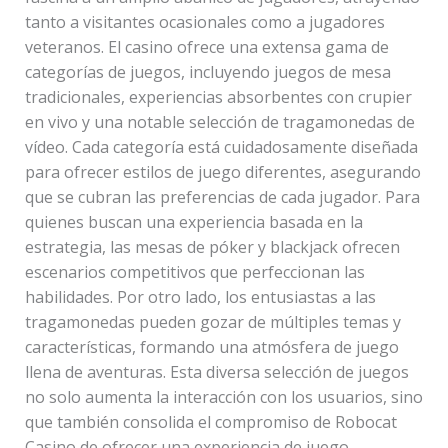
tanto a visitantes ocasionales como a jugadores
veteranos. El casino ofrece una extensa gama de
categorías de juegos, incluyendo juegos de mesa
tradicionales, experiencias absorbentes con crupier
en vivo y una notable selección de tragamonedas de
vídeo. Cada categoría está cuidadosamente diseñada
para ofrecer estilos de juego diferentes, asegurando
que se cubran las preferencias de cada jugador. Para
quienes buscan una experiencia basada en la
estrategia, las mesas de póker y blackjack ofrecen
escenarios competitivos que perfeccionan las
habilidades. Por otro lado, los entusiastas a las
tragamonedas pueden gozar de múltiples temas y
características, formando una atmósfera de juego
llena de aventuras. Esta diversa selección de juegos
no solo aumenta la interacción con los usuarios, sino
que también consolida el compromiso de Robocat
Casino de ofrecer una experiencia de juego