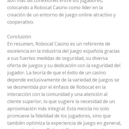
aún más las conexiones entre los jugadores,
colocando a Robocat Casino como líder en la
creación de un entorno de juego online atractivo y
cooperativo.
Conclusión
En resumen, Robocat Casino es un referente de
excelencia en la industria del juego española gracias
a sus fuertes medidas de seguridad, su diversa
oferta de juegos y su dedicación con la seguridad del
jugador. La teoría de que el éxito de un casino
depende exclusivamente de la variedad de juegos se
ve desmentida por el énfasis de Robocat en la
interacción con la comunidad y una atención al
cliente superior, lo que sugiere la necesidad de un
aproximación más integral. Esta mezcla no solo
promueve la fidelidad de los jugadores, sino que
también optimiza la experiencia de juego en general,