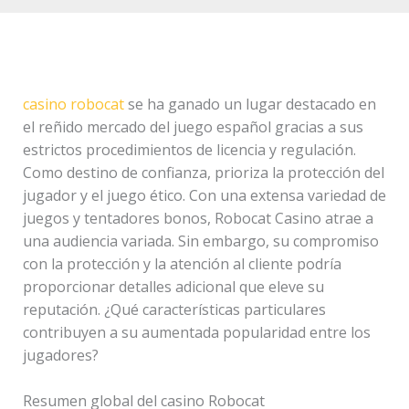
casino robocat
se ha ganado un lugar destacado en
el reñido mercado del juego español gracias a sus
estrictos procedimientos de licencia y regulación.
Como destino de confianza, prioriza la protección del
jugador y el juego ético. Con una extensa variedad de
juegos y tentadores bonos, Robocat Casino atrae a
una audiencia variada. Sin embargo, su compromiso
con la protección y la atención al cliente podría
proporcionar detalles adicional que eleve su
reputación. ¿Qué características particulares
contribuyen a su aumentada popularidad entre los
jugadores?
Resumen global del casino Robocat