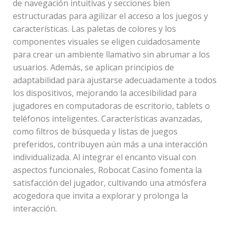
de navegación intuitivas y secciones bien
estructuradas para agilizar el acceso a los juegos y
características. Las paletas de colores y los
componentes visuales se eligen cuidadosamente
para crear un ambiente llamativo sin abrumar a los
usuarios. Además, se aplican principios de
adaptabilidad para ajustarse adecuadamente a todos
los dispositivos, mejorando la accesibilidad para
jugadores en computadoras de escritorio, tablets o
teléfonos inteligentes. Características avanzadas,
como filtros de búsqueda y listas de juegos
preferidos, contribuyen aún más a una interacción
individualizada. Al integrar el encanto visual con
aspectos funcionales, Robocat Casino fomenta la
satisfacción del jugador, cultivando una atmósfera
acogedora que invita a explorar y prolonga la
interacción.