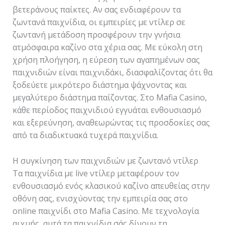
βετεράνους παίκτες. Αν σας ενδιαφέρουν τα
ζωντανά παιχνίδια, οι εμπειρίες με ντίλερ σε
ζωντανή μετάδοση προσφέρουν την γνήσια
ατμόσφαιρα καζίνο στα χέρια σας. Με εύκολη στη
χρήση πλοήγηση, η εύρεση των αγαπημένων σας
παιχνιδιών είναι παιχνιδάκι, διασφαλίζοντας ότι θα
ξοδεύετε μικρότερο διάστημα ψάχνοντας και
μεγαλύτερο διάστημα παίζοντας. Στο Mafia Casino,
κάθε περίοδος παιχνιδιού εγγυάται ενθουσιασμό
και εξερεύνηση, αναθεωρώντας τις προσδοκίες σας
από τα διαδικτυακά τυχερά παιχνίδια.
Η συγκίνηση των παιχνιδιών με ζωντανό ντίλερ
Τα παιχνίδια με live ντίλερ μεταφέρουν τον
ενθουσιασμό ενός κλασικού καζίνο απευθείας στην
οθόνη σας, ενισχύοντας την εμπειρία σας στο
online παιχνίδι στο Mafia Casino. Με τεχνολογία
αιχμής, αυτά τα παιχνίδια σάς δίνουν τη