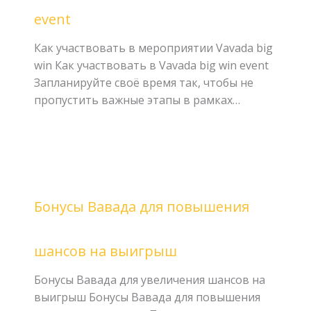
event
Как участвовать в мероприятии Vavada big
win Как участвовать в Vavada big win event
Запланируйте своё время так, чтобы не
пропустить важные этапы в рамках…
Бонусы Вавада для повышения
шансов на выигрыш
Бонусы Вавада для увеличения шансов на
выигрыш Бонусы Вавада для повышения