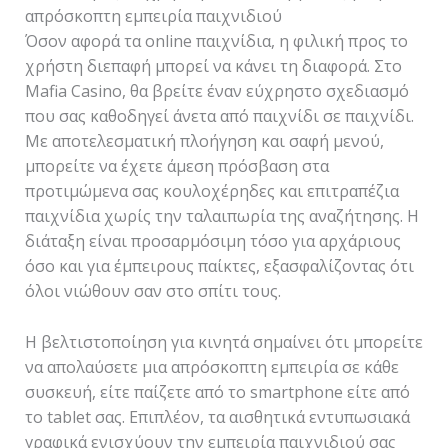
απρόσκοπτη εμπειρία παιχνιδιού
Όσον αφορά τα online παιχνίδια, η φιλική προς το
χρήστη διεπαφή μπορεί να κάνει τη διαφορά. Στο
Mafia Casino, θα βρείτε έναν εύχρηστο σχεδιασμό
που σας καθοδηγεί άνετα από παιχνίδι σε παιχνίδι.
Με αποτελεσματική πλοήγηση και σαφή μενού,
μπορείτε να έχετε άμεση πρόσβαση στα
προτιμώμενα σας κουλοχέρηδες και επιτραπέζια
παιχνίδια χωρίς την ταλαιπωρία της αναζήτησης. Η
διάταξη είναι προσαρμόσιμη τόσο για αρχάριους
όσο και για έμπειρους παίκτες, εξασφαλίζοντας ότι
όλοι νιώθουν σαν στο σπίτι τους.
Η βελτιστοποίηση για κινητά σημαίνει ότι μπορείτε
να απολαύσετε μια απρόσκοπτη εμπειρία σε κάθε
συσκευή, είτε παίζετε από το smartphone είτε από
το tablet σας. Επιπλέον, τα αισθητικά εντυπωσιακά
γραφικά ενισχύουν την εμπειρία παιχνιδιού σας