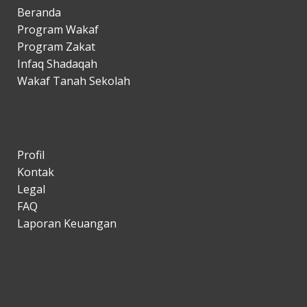
Beranda
Program Wakaf
Program Zakat
Infaq Shadaqah
Wakaf Tanah Sekolah
Profil
Kontak
Legal
FAQ
Laporan Keuangan