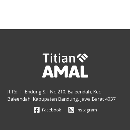
Jl. Rd. T. Endung S. I No.210, Baleendah, Kec.
Baleendah, Kabupaten Bandung, Jawa Barat 4037
Facebook
Instagram