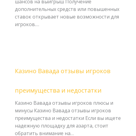
шансов на выигрыш Получение
дополнительных средств или повышенных
ставок открывает новые возможности для
игроков.…
Казино Вавада отзывы игроков
преимущества и недостатки
Казино Вавада отзывы игроков плюсы и
минусы Казино Вавада отзывы игроков
преимущества и недостатки Если вы ищете
надежную площадку для азарта, стоит
обратить внимание на…