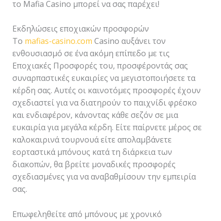
το Mafia Casino μπορεί να σας παρέχει!
Εκδηλώσεις εποχιακών προσφορών
Το
mafias-casino.com
Casino αυξάνει τον
ενθουσιασμό σε ένα ακόμη επίπεδο με τις
Εποχιακές Προσφορές του, προσφέροντάς σας
συναρπαστικές ευκαιρίες να μεγιστοποιήσετε τα
κέρδη σας. Αυτές οι καινοτόμες προσφορές έχουν
σχεδιαστεί για να διατηρούν το παιχνίδι φρέσκο
και ενδιαφέρον, κάνοντας κάθε σεζόν σε μια
ευκαιρία για μεγάλα κέρδη. Είτε παίρνετε μέρος σε
καλοκαιρινά τουρνουά είτε απολαμβάνετε
εορταστικά μπόνους κατά τη διάρκεια των
διακοπών, θα βρείτε μοναδικές προσφορές
σχεδιασμένες για να αναβαθμίσουν την εμπειρία
σας.
Επωφεληθείτε από μπόνους με χρονικό