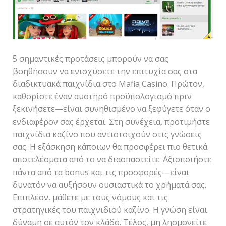
5 σημαντικές προτάσεις μπορούν να σας
βοηθήσουν να ενισχύσετε την επιτυχία σας στα
διαδικτυακά παιχνίδια στο Mafia Casino. Πρώτον,
καθορίστε έναν αυστηρό προϋπολογισμό πριν
ξεκινήσετε—είναι συνηθισμένο να ξεφύγετε όταν ο
ενδιαφέρον σας έρχεται. Στη συνέχεια, προτιμήστε
παιχνίδια καζίνο που αντιστοιχούν στις γνώσεις
σας. Η εξάσκηση κάποιων θα προσφέρει πιο θετικά
αποτελέσματα από το να διασπαστείτε. Αξιοποιήστε
πάντα από τα bonus και τις προσφορές—είναι
δυνατόν να αυξήσουν ουσιαστικά το χρήματά σας.
Επιπλέον, μάθετε με τους νόμους και τις
στρατηγικές του παιχνιδιού καζίνο. Η γνώση είναι
δύναμη σε αυτόν τον κλάδο. Τέλος, μη λησμονείτε