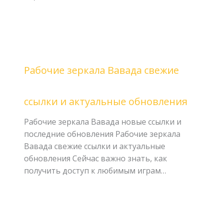
Рабочие зеркала Вавада свежие
ссылки и актуальные обновления
Рабочие зеркала Вавада новые ссылки и
последние обновления Рабочие зеркала
Вавада свежие ссылки и актуальные
обновления Сейчас важно знать, как
получить доступ к любимым играм…