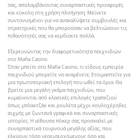
σας, απολαμβάνοντας συναρπαστικές προσφορές
και εύκολη στη χρήση πλοήγηση. Μείνετε
συντονισμένοι για να ανακαλύψετε συμβουλές και
στρατηγικές που θα μπορούσαν να βελτιώσουν τις
πιθανότητές σας να κερδίσετε πολλά.
Εξερευνώντας την διαφορετικότητα παιχνιδιών
στο Mafia Casino
Όταν μπείτε στο Mafia Casino, τι είδους εμπειρία
παιχνιδιού μπορείτε να αναμένετε; Ετοιμαστείτε για
μια πρωτοποριακή επιλογή που ωθεί τα όρια. Θα
βρείτε μια μεγάλη γκάμα παιχνιδιών, που
κυμαίνονται από κλασικές επιλογές τραπεζιού
όπως μπλακτζάκ και ρουλέτα μέχρι κουλοχέρηδες
αιχμής με ζωντανά γραφικά και συναρπαστικές
ιστορίες. Η αίθουσα πόκερ σας προσκαλεί με
συναρπαστικά τουρνουά μεγάλης αξίας, που
ελκύουν τόσο νεοεισερχόμενους όσο και