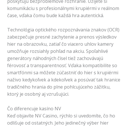
poskytujú bezproblémové rozhranie. Užijete si
komunikáciu s profesionálnymi krupiérmi v reálnom
čase, vďaka čomu bude každá hra autentická.
Technológia optického rozpoznávania znakov (OCR)
zabezpečuje presné zachytenie a prenos výsledkov
hier na obrazovku, zatiaľ čo viacero uhlov kamery
umožňuje rozsiahly pohľad na akciu. Spoľahlivé
generátory náhodných čísel tiež zachovávajú
férovosť a transparentnosť. Vďaka kompatibilite so
smartfónmi sa môžete zúčastniť do hier s krupiérmi
naživo kedykoľvek a kdekoľvek a posúvať tak hranice
tradičného hrania do plne pohlcujúceho zážitku,
ktorý je osobný aj vzrušujúci.
Čo diferencuje kasíno NV
Keď objavíte NV Casino, rýchlo si uvedomíte, čo ho
odlišuje od ostatných. Jeho jedinečný výber hier