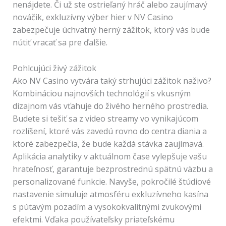
nenájdete. Či už ste ostrieľaný hráč alebo zaujímavý
nováčik, exkluzívny výber hier v NV Casino
zabezpečuje úchvatný herný zážitok, ktorý vás bude
nútiť vracať sa pre ďalšie.
Pohlcujúci živý zážitok
Ako NV Casino vytvára taký strhujúci zážitok naživo?
Kombináciou najnovších technológií s vkusným
dizajnom vás vťahuje do živého herného prostredia.
Budete si tešiť sa z video streamy vo vynikajúcom
rozlíšení, ktoré vás zavedú rovno do centra diania a
ktoré zabezpečia, že bude každá stávka zaujímavá.
Aplikácia analytiky v aktuálnom čase vylepšuje vašu
hrateľnosť, garantuje bezprostrednú spätnú väzbu a
personalizované funkcie. Navyše, pokročilé štúdiové
nastavenie simuluje atmosféru exkluzívneho kasína
s pútavým pozadím a vysokokvalitnými zvukovými
efektmi. Vďaka používateľsky priateľskému