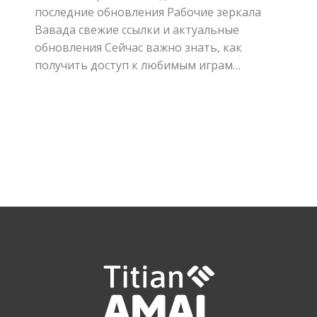
последние обновления Рабочие зеркала
Вавада свежие ссылки и актуальные
обновления Сейчас важно знать, как
получить доступ к любимым играм…