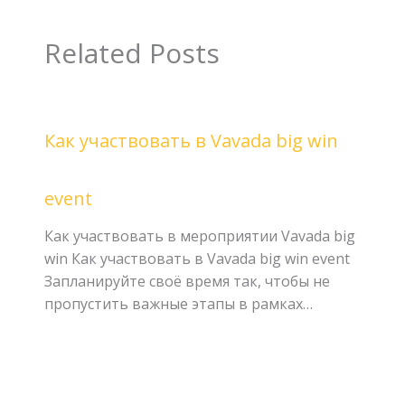
Related Posts
Как участвовать в Vavada big win
event
Как участвовать в мероприятии Vavada big
win Как участвовать в Vavada big win event
Запланируйте своё время так, чтобы не
пропустить важные этапы в рамках…