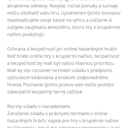
atraktívne odmeny. Navyše, ročné ponuky a turnaje
môžu obohatiť vašu hru. Uplatnením týchto bonusov
maximalizujete svoje šance na výhru a súčasne si
zažijete zaujímavú atmosféru, ktorú hry s krupiérom
naživo poskytujú.
Ochrana a bezpečnosť pri online hazardných hrách
Keď hráte online hry s krupiérmi naživo, bezpečnosť
a bezpečnosť by mali byť vašou hlavnou prioritou.
Mali by ste rozumieť normám súladu s predpismi,
spôsobom kódovania a krokom zodpovedného
hrania. Poznanie týchto prvkov vám môže pomôcť
zabezpečiť bezpečný herný zážitok.
Normy súladu s nariadeniami
Zaručenie súladu s právnymi normami v online
hazardných hrách, najmä pre hry s krupiérmi naživo
na Slovensku, nie je len zákonnou povinnosťou; je to