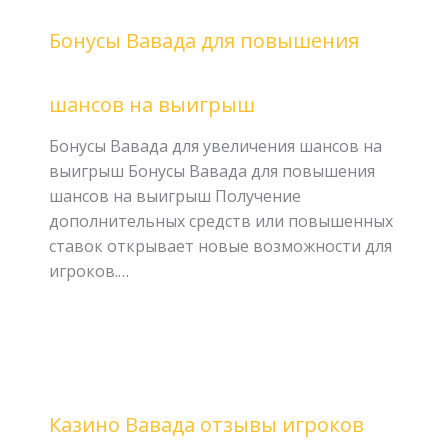
Бонусы Вавада для повышения
шансов на выигрыш
Бонусы Вавада для увеличения шансов на
выигрыш Бонусы Вавада для повышения
шансов на выигрыш Получение
дополнительных средств или повышенных
ставок открывает новые возможности для
игроков.…
Казино Вавада отзывы игроков