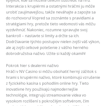
vplyvov, kde sa môžete celkom sústrediť na hru.
Interakcia s krupiérmi a ostatnými hráčmi ju môže
urobiť zaujímavejšou, takže neváhajte a zapojte sa
do rozhovoru! Vopred sa zoznámte s pravidlami a
stratégiami hry, pretože tieto vedomosti vás môžu
vyzdvihnúť. Nakoniec, rozumne spravujte svoj
bankroll – nastavte si limity a držte sa ich.
Dodržiavanie týchto postupov nielen zvýši váš výkon,
ale aj zvýši celkové potešenie z vášho herného
dobrodružstva naživo. Užite si každý okamih!
Pokrok hier s dealermi naživo
Hráči v NV Casino si môžu obohatiť herný zážitok s
hrami s krupiérmi naživo, ktoré kombinujú vzrušenie
z fyzického kasína s pohodlím online hry. Tieto
inovatívne hry používajú najmodernejšie
technológie, integrujú streamovanie videa vo
vysokom rozlíšení s pokročilým softvérom, čím