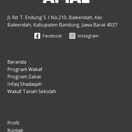
Jl. Rd. T. Endung S. I No.210, Baleendah, Kec.
Baleendah, Kabupaten Bandung, Jawa Barat 4037
Facebook
Instagram
Beranda
Program Wakaf
Program Zakat
Infaq Shadaqah
Wakaf Tanah Sekolah
Profil
Kontak