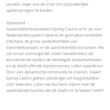
variatie, maar ook de inzet om uitzonderlijke
spelervaringen te bieden.
Slotwoord
Samenvattend excelleert Spinsy Casino echt uit voor
Nederlandse spelers dankzij de gebruiksvriendelijke
interface, de grote spelbibliotheek van
topontwikkelaars en de aantrekkelijke bonussen. We
zijn ervan overtuigd dat zowel nieuwkomers als
doorwinterde spelers de beveiligde betaalmethoden
en de doeltreffende klantenservice zullen waarderen.
Door een dynamische community te creëren, maakt
Spinsy Casino gamen plezieriger en toegankelijker
voor iedereen. Laten we dus eens kijken naar de
opwindende functies die dit platform te bieden heeft!