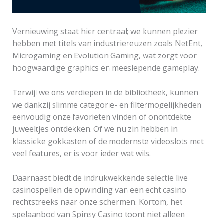
Vernieuwing staat hier centraal; we kunnen plezier
hebben met titels van industriereuzen zoals NetEnt,
Microgaming en Evolution Gaming, wat zorgt voor
hoogwaardige graphics en meeslepende gameplay.
Terwijl we ons verdiepen in de bibliotheek, kunnen
we dankzij slimme categorie- en filtermogelijkheden
eenvoudig onze favorieten vinden of onontdekte
juweeltjes ontdekken. Of we nu zin hebben in
klassieke gokkasten of de modernste videoslots met
veel features, er is voor ieder wat wils.
Daarnaast biedt de indrukwekkende selectie live
casinospellen de opwinding van een echt casino
rechtstreeks naar onze schermen. Kortom, het
spelaanbod van Spinsy Casino toont niet alleen