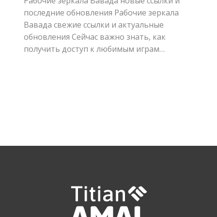
Рабочие зеркала Вавада новые ссылки и
последние обновления Рабочие зеркала
Вавада свежие ссылки и актуальные
обновления Сейчас важно знать, как
получить доступ к любимым играм…