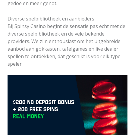
gedoe en meer genot.
Diverse spelbibliotheek en aanbieders
Bij Spinsy Casino begint de sensatie pas echt met de
diverse spelbibliotheek en de vele bekende
providers. We zijn enthousiast om het uitgebreide
aanbod aan gokkasten, tafelgames en live dealer
spellen te ontdekken, dat geschikt is voor elk type
speler.