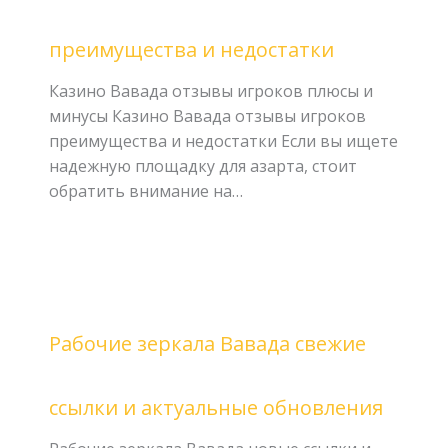
преимущества и недостатки
Казино Вавада отзывы игроков плюсы и
минусы Казино Вавада отзывы игроков
преимущества и недостатки Если вы ищете
надежную площадку для азарта, стоит
обратить внимание на…
Рабочие зеркала Вавада свежие
ссылки и актуальные обновления