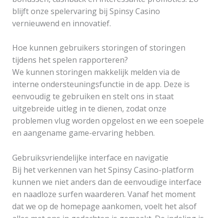
blijft onze spelervaring bij Spinsy Casino
vernieuwend en innovatief.
Hoe kunnen gebruikers storingen of storingen
tijdens het spelen rapporteren?
We kunnen storingen makkelijk melden via de
interne ondersteuningsfunctie in de app. Deze is
eenvoudig te gebruiken en stelt ons in staat
uitgebreide uitleg in te dienen, zodat onze
problemen vlug worden opgelost en we een soepele
en aangename game-ervaring hebben.
Gebruiksvriendelijke interface en navigatie
Bij het verkennen van het Spinsy Casino-platform
kunnen we niet anders dan de eenvoudige interface
en naadloze surfen waarderen. Vanaf het moment
dat we op de homepage aankomen, voelt het alsof