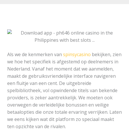
Als we de kenmerken van
spinsycasino
bekijken, zien
we hoe het specifiek is afgestemd op deelnemers in
Nederland. Vanaf het moment dat we aanmelden,
maakt de gebruiksvriendelijke interface navigeren
een fluitje van een cent. De uitgebreide
spelbibliotheek, vol opwindende titels van bekende
providers, is zeker aantrekkelijk. We moeten ook
overwegen de verleidelijke bonussen en veilige
betaalopties die onze totale ervaring verrijken. Laten
we eens kijken wat dit platform zo speciaal maakt
ten opzichte van de rivalen.