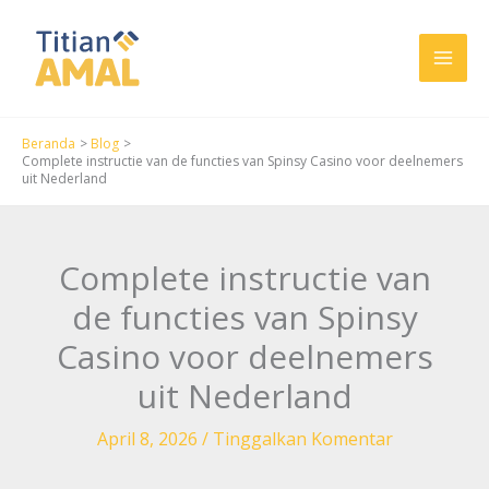
Lewati
ke
konten
Beranda
Blog
Complete instructie van de functies van Spinsy Casino voor deelnemers
uit Nederland
Complete instructie van
de functies van Spinsy
Casino voor deelnemers
uit Nederland
April 8, 2026
/
Tinggalkan Komentar