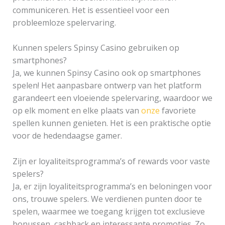
communiceren. Het is essentieel voor een
probleemloze spelervaring.
Kunnen spelers Spinsy Casino gebruiken op
smartphones?
Ja, we kunnen Spinsy Casino ook op smartphones
spelen! Het aanpasbare ontwerp van het platform
garandeert een vloeiende spelervaring, waardoor we
op elk moment en elke plaats van
onze
favoriete
spellen kunnen genieten. Het is een praktische optie
voor de hedendaagse gamer.
Zijn er loyaliteitsprogramma’s of rewards voor vaste
spelers?
Ja, er zijn loyaliteitsprogramma’s en beloningen voor
ons, trouwe spelers. We verdienen punten door te
spelen, waarmee we toegang krijgen tot exclusieve
bonussen, cashback en interessante promoties. Zo