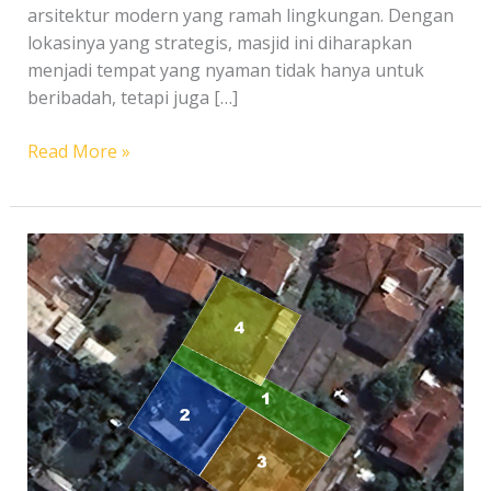
arsitektur modern yang ramah lingkungan. Dengan
lokasinya yang strategis, masjid ini diharapkan
menjadi tempat yang nyaman tidak hanya untuk
beribadah, tetapi juga […]
Wakaf
Read More »
Pembangunan
Masjid
Sipatahunan