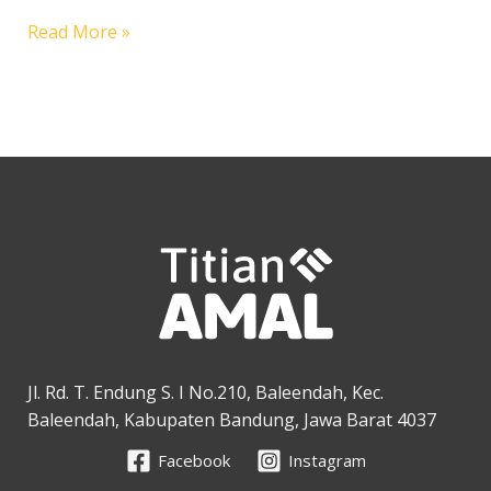
Wakaf
Read More »
Tanah
Pendidikan
Jl. Rd. T. Endung S. I No.210, Baleendah, Kec.
Baleendah, Kabupaten Bandung, Jawa Barat 4037
Facebook
Instagram