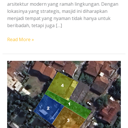
arsitektur modern yang ramah lingkungan. Dengan
lokasinya yang strategis, masjid ini diharapkan
menjadi tempat yang nyaman tidak hanya untuk
beribadah, tetapi juga […]
Wakaf
Read More »
Pembangunan
Masjid
Sipatahunan