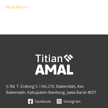
Wakaf
Read More »
Tanah
Pendidikan
Jl. Rd. T. Endung S. I No.210, Baleendah, Kec.
Baleendah, Kabupaten Bandung, Jawa Barat 4037
Facebook
Instagram